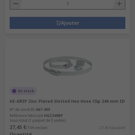
Ajouter
En stock
HI-GRIP Zinc Plated Slotted Hex Hose Clip 240 mm ID
N° de stock RS
667-499
Référence fabricant
HGZ240BP
Sous-total (1 paquet de 5 unités)
27,45 €
(TVA exclue)
27,45 €/paquet
Quantité