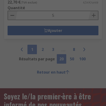
22,70 €
(TVA exclue)
4,54 €/unité
Quantité
Ajouter
1
2
3
8
Résultats par page
20
50
100
Retour en haut
Soyez le/la premier·ère à être
informé de nos nouveautés