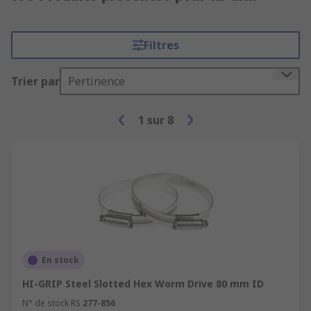
Filtres
Trier par
Pertinence
1
sur
8
En stock
HI-GRIP Steel Slotted Hex Worm Drive 80 mm ID
N° de stock RS
277-856