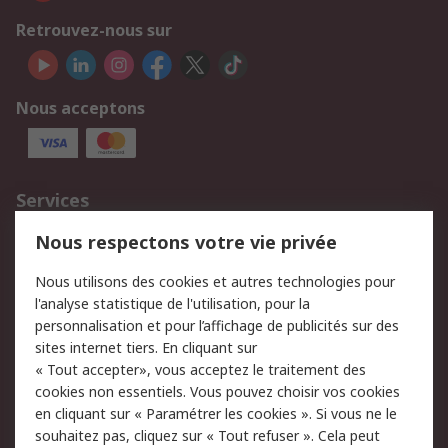
Retrouvez-nous sur
Nous acceptons
Services
750.000 produits
2.500 marques
Nous respectons votre vie privée
Commander
Solutions d’achat
Nous utilisons des cookies et autres technologies pour
Retours
Support technique
l'analyse statistique de l'utilisation, pour la
Track & trace
personnalisation et pour l’affichage de publicités sur des
sites internet tiers. En cliquant sur
Legal
« Tout accepter», vous acceptez le traitement des
cookies non essentiels. Vous pouvez choisir vos cookies
Politique de cookies
Sécurité des e-mails
en cliquant sur « Paramétrer les cookies ». Si vous ne le
souhaitez pas, cliquez sur « Tout refuser ». Cela peut
Politique de protection
Conditions générales