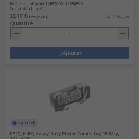
Référence fabricant
10052000+12954500
Sous-total (1 unité)
22,17 €
(TVA exclue)
22,17 €/unité
Quantité
Ajouter
En stock
EPIC, H-BE, Heavy Duty Power Connector, 16 Way,
16A, 440V