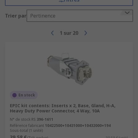
Trier par
Pertinence
1
sur
20
En stock
EPIC kit contents: Inserts x 2, Base, Gland, H-A,
Heavy Duty Power Connector, 4 Way, 10A
N° de stock RS
396-1611
Référence fabricant
10422500+10431000+10432000+194
Sous-total (1 unité)
39,58 €
(TVA exclue)
39,58 €/unité