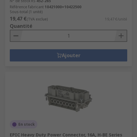
N° de stock RS
452-265
Référence fabricant
10421000+10422500
Sous-total (1 unité)
19,47 €
(TVA exclue)
19,47 €/unité
Quantité
Ajouter
En stock
EPIC Heavy Duty Power Connector, 16A, H-BE Series