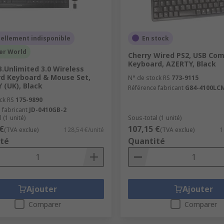
ellement indisponible
En stock
er World
Cherry Wired PS2, USB Co
Keyboard, AZERTY, Black
B.Unlimited 3.0 Wireless
d Keyboard & Mouse Set,
N° de stock RS
773-9115
(UK), Black
Référence fabricant
G84-4100LC
ck RS
175-9890
 fabricant
JD-0410GB-2
 (1 unité)
Sous-total (1 unité)
€
107,15 €
(TVA exclue)
128,54 €/unité
(TVA exclue)
1
té
Quantité
Ajouter
Ajouter
Comparer
Comparer