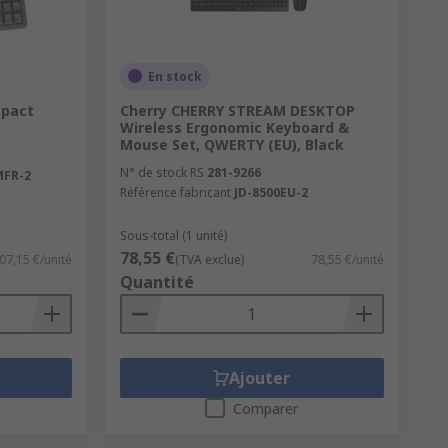
En stock
mpact
Cherry CHERRY STREAM DESKTOP
Wireless Ergonomic Keyboard &
Mouse Set, QWERTY (EU), Black
N° de stock RS
281-9266
MFR-2
Référence fabricant
JD-8500EU-2
Sous-total (1 unité)
78,55 €
07,15 €/unité
(TVA exclue)
78,55 €/unité
Quantité
Ajouter
Comparer