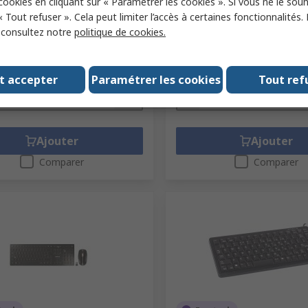
 cookies en cliquant sur « Paramétrer les cookies ». Si vous ne le sou
 fabricant
6171784
Référence fabricant
G84-4400LU
« Tout refuser ». Cela peut limiter l’accès à certaines fonctionnalités.
, consultez notre
politique de cookies.
 (1 unité)
Sous-total (1 unité)
211,46 €
(TVA exclue)
14,29 €/unité
(TVA exclue)
2
té
Quantité
t accepter
Paramétrer les cookies
Tout ref
Ajouter
Ajouter
Comparer
Comparer