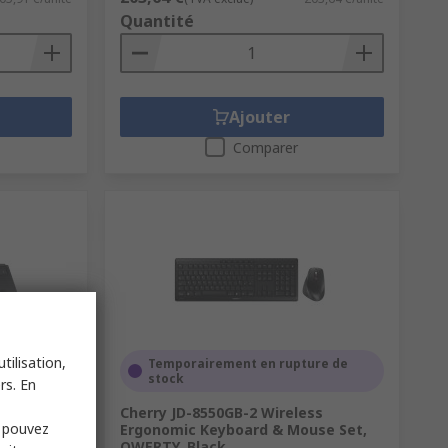
Quantité
Ajouter
Comparer
tilisation,
Temporairement en rupture de
stock
rs. En
 Trackball
Cherry JD-8550GB-2 Wireless
s pouvez
Ergonomic Keyboard & Mouse Set,
QWERTY, Black