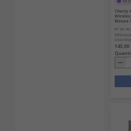
En s
Cherry 
Wireles
Mouse S
N° de sto
Référence
Sous-total
145,00 
Quanti