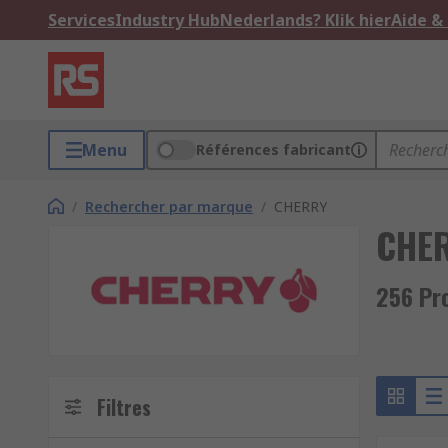
Services
Industry Hub
Nederlands? Klik hier
Aide &
Menu
Références fabricant
/
Rechercher par marque
/
CHERRY
CHE
256 Pr
Filtres