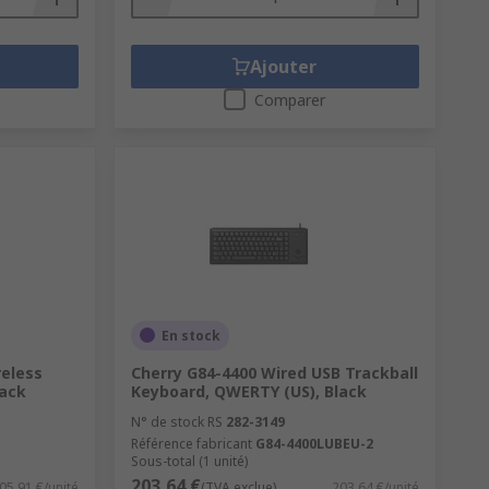
Ajouter
Comparer
En stock
reless
Cherry G84-4400 Wired USB Trackball
ack
Keyboard, QWERTY (US), Black
N° de stock RS
282-3149
Référence fabricant
G84-4400LUBEU-2
Sous-total (1 unité)
203,64 €
05,91 €/unité
(TVA exclue)
203,64 €/unité