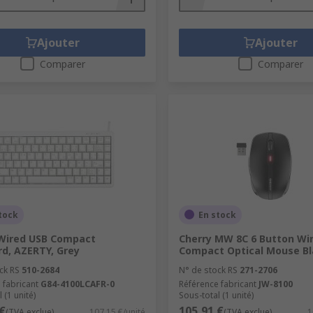
Ajouter
Ajouter
Comparer
Comparer
tock
En stock
 Wired USB Compact
Cherry MW 8C 6 Button Wi
d, AZERTY, Grey
Compact Optical Mouse Bl
ck RS
510-2684
N° de stock RS
271-2706
 fabricant
G84-4100LCAFR-0
Référence fabricant
JW-8100
 (1 unité)
Sous-total (1 unité)
€
105,91 €
(TVA exclue)
107,15 €/unité
(TVA exclue)
1