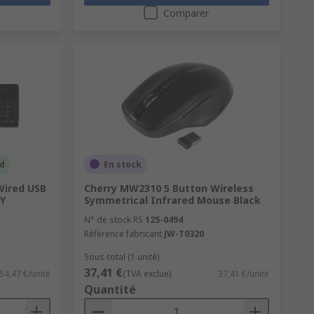
Comparer
ld
En stock
Wired USB
Cherry MW2310 5 Button Wireless
Y
Symmetrical Infrared Mouse Black
N° de stock RS
125-0494
Référence fabricant
JW-T0320
Sous-total (1 unité)
37,41 €
54,47 €/unité
(TVA exclue)
37,41 €/unité
Quantité