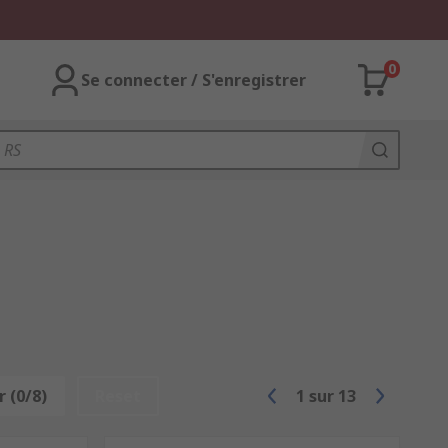
0
Se connecter / S'enregistrer
 (0/8)
Reset
1
sur
13