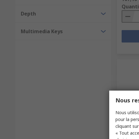
Quanti
Depth
Multimedia Keys
Nous res
Nous utiliso
Actu
pour la pers
Cherry 
cliquant sur
Male A
« Tout acce
N° de sto