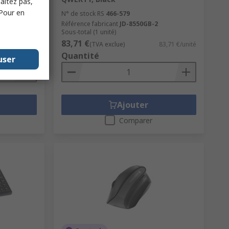
haitez pas,
BFR-2
 Pour en
N° de stock RS
466-579
Référence fabricant
JD-8550GB-2
Sous-total (1 unité)
83,71 €
11,46 €/unité
(TVA exclue)
83,71 €/unité
Quantité
user
Ajouter
Comparer