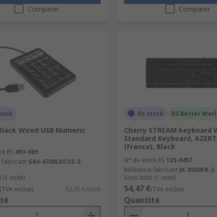
Comparer
Comparer
tock
En stock
RS Better Wor
Black Wired USB Numeric
Cherry STREAM keyboard 
Standard Keyboard, AZERT
(France), Black
ck RS
493-089
N° de stock RS
125-0457
 fabricant
G84-4700LUCUS-2
Référence fabricant
JK-8500FR-2
 (1 unité)
Sous-total (1 unité)
54,47 €
(TVA exclue)
82,45 €/unité
(TVA exclue)
té
Quantité