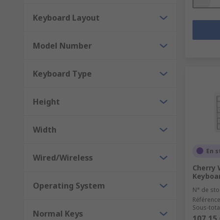
Keyboard Layout
Model Number
Keyboard Type
Height
Width
En s
Wired/Wireless
Cherry
Keyboar
Operating System
N° de sto
Référence
Sous-total
Normal Keys
107,15 