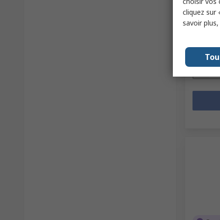
choisir vos
Référence
cliquez sur 
savoir plus
Sous-total
14,29 €
Quanti
Tou