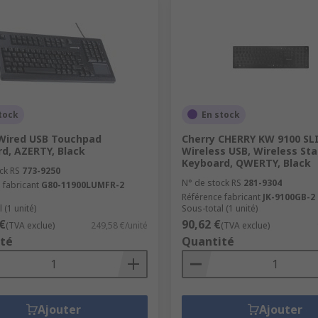
tock
En stock
Wired USB Touchpad
Cherry CHERRY KW 9100 SL
d, AZERTY, Black
Wireless USB, Wireless St
Keyboard, QWERTY, Black
ck RS
773-9250
N° de stock RS
281-9304
 fabricant
G80-11900LUMFR-2
Référence fabricant
JK-9100GB-2
 (1 unité)
Sous-total (1 unité)
€
90,62 €
(TVA exclue)
249,58 €/unité
(TVA exclue)
té
Quantité
Ajouter
Ajouter