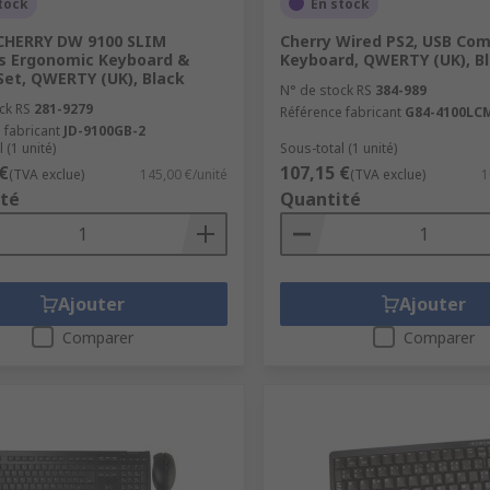
tock
En stock
CHERRY DW 9100 SLIM
Cherry Wired PS2, USB Co
s Ergonomic Keyboard &
Keyboard, QWERTY (UK), B
et, QWERTY (UK), Black
N° de stock RS
384-989
ck RS
281-9279
Référence fabricant
G84-4100LC
 fabricant
JD-9100GB-2
 (1 unité)
Sous-total (1 unité)
€
107,15 €
(TVA exclue)
145,00 €/unité
(TVA exclue)
1
té
Quantité
Ajouter
Ajouter
Comparer
Comparer