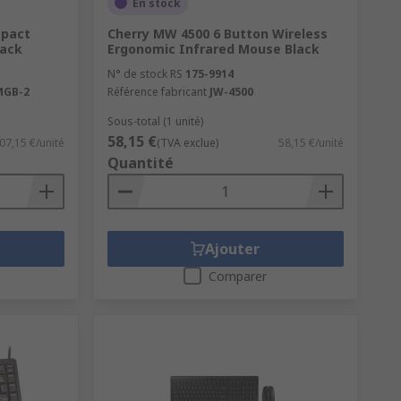
En stock
mpact
Cherry MW 4500 6 Button Wireless
lack
Ergonomic Infrared Mouse Black
N° de stock RS
175-9914
MGB-2
Référence fabricant
JW-4500
Sous-total (1 unité)
58,15 €
07,15 €/unité
(TVA exclue)
58,15 €/unité
Quantité
Ajouter
Comparer