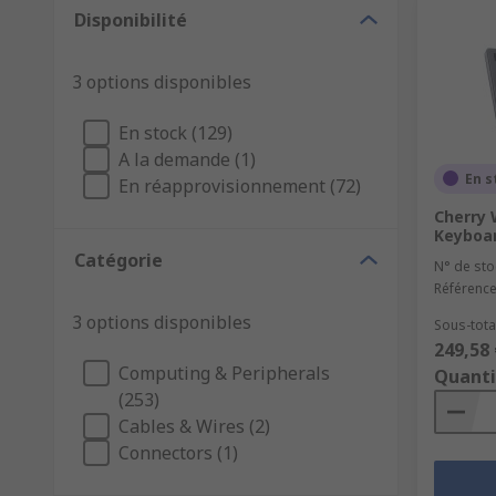
Disponibilité
3 options disponibles
En stock (129)
A la demande (1)
En s
En réapprovisionnement (72)
Cherry 
Keyboar
Catégorie
N° de sto
Référence
3 options disponibles
Sous-total
249,58 
Computing & Peripherals
Quanti
(253)
Cables & Wires (2)
Connectors (1)