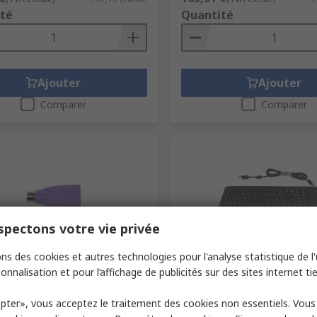
té
Quantité
Ajouter
Ajouter
Comparer
Comparer
pectons votre vie privée
ns des cookies et autres technologies pour l'analyse statistique de l'u
ellement indisponible
En stock
onnalisation et pour l’affichage de publicités sur des sites internet tie
USB Type A to Female to PS2
Cherry Wired USB Compact
dapter
Keyboard, AZERTY, Black
pter», vous acceptez le traitement des cookies non essentiels. Vou
ck RS
281-9240
N° de stock RS
773-9134