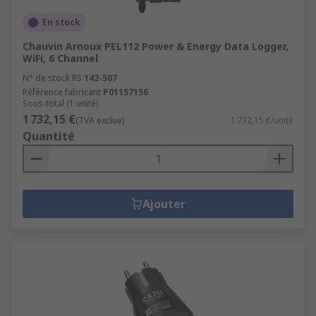
En stock
Chauvin Arnoux PEL112 Power & Energy Data Logger,
WiFi, 6 Channel
N° de stock RS
142-507
Référence fabricant
P01157156
Sous-total (1 unité)
1 732,15 €
(TVA exclue)
1 732,15 €/unité
Quantité
Ajouter