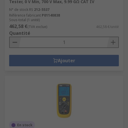
Tester, 0 V Min, 700 V Max, 9.99 GΩ CAT IV
N° de stock RS
212-5537
Référence fabricant
P01140838
Sous-total (1 unité)
462,58 €
(TVA exclue)
462,58 €/unité
Quantité
Ajouter
En stock