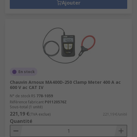
Ajouter
En stock
Chauvin Arnoux MA400D-250 Clamp Meter 400 A ac
600 V ac CAT IV
N° de stock RS
778-1059
Référence fabricant
P01120576Z
Sous-total (1 unité)
221,19 €
(TVA exclue)
221,19 €/unité
Quantité