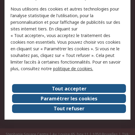
Commander
Solutions d’achat
Nous utilisons des cookies et autres technologies pour
Retours
Support technique
l'analyse statistique de l'utilisation, pour la
Track & trace
personnalisation et pour l’affichage de publicités sur des
sites internet tiers. En cliquant sur
Legal
« Tout accepter», vous acceptez le traitement des
cookies non essentiels. Vous pouvez choisir vos cookies
Politique de cookies
Sécurité des e-mails
en cliquant sur « Paramétrer les cookies ». Si vous ne le
souhaitez pas, cliquez sur « Tout refuser ». Cela peut
Politique de protection
Conditions générales
limiter l’accès à certaines fonctionnalités. Pour en savoir
des données - Mise à
de vente
plus, consultez notre
politique de cookies.
jour
A propos de RS
Tout accepter
Le groupe RS Group
A propos de RS
Paramétrer les cookies
RS dans le monde
Travaillez chez RS
Tout refuser
ESG
Stephanie Square Centre | Av. Louise 65, box 11 | 1050 Bruxelles | TVA: