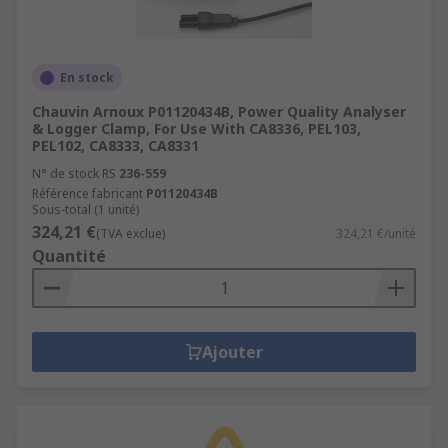
En stock
Chauvin Arnoux P01120434B, Power Quality Analyser
& Logger Clamp, For Use With CA8336, PEL103,
PEL102, CA8333, CA8331
N° de stock RS
236-559
Référence fabricant
P01120434B
Sous-total (1 unité)
324,21 €
(TVA exclue)
324,21 €/unité
Quantité
Ajouter