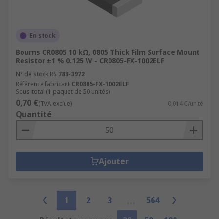
En stock
Bourns CR0805 10 kΩ, 0805 Thick Film Surface Mount
Resistor ±1 % 0.125 W - CR0805-FX-1002ELF
N° de stock RS
788-3972
Référence fabricant
CR0805-FX-1002ELF
Sous-total (1 paquet de 50 unités)
0,70 €
(TVA exclue)
0,014 €/unité
Quantité
Ajouter
1
2
3
564