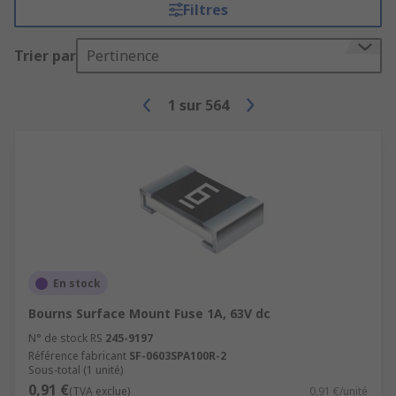
Filtres
Trier par
Pertinence
1
sur
564
En stock
Bourns Surface Mount Fuse 1A, 63V dc
N° de stock RS
245-9197
Référence fabricant
SF-0603SPA100R-2
Sous-total (1 unité)
0,91 €
(TVA exclue)
0,91 €/unité