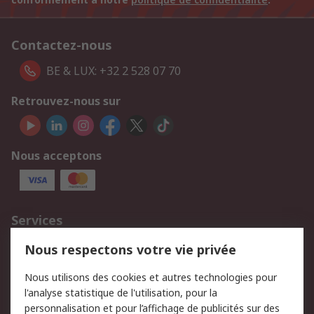
Contactez-nous
BE & LUX: +32 2 528 07 70
Retrouvez-nous sur
Nous acceptons
Services
750.000 produits
2.500 marques
Nous respectons votre vie privée
Commander
Solutions d’achat
Nous utilisons des cookies et autres technologies pour
Retours
Support technique
l'analyse statistique de l'utilisation, pour la
Track & trace
personnalisation et pour l’affichage de publicités sur des