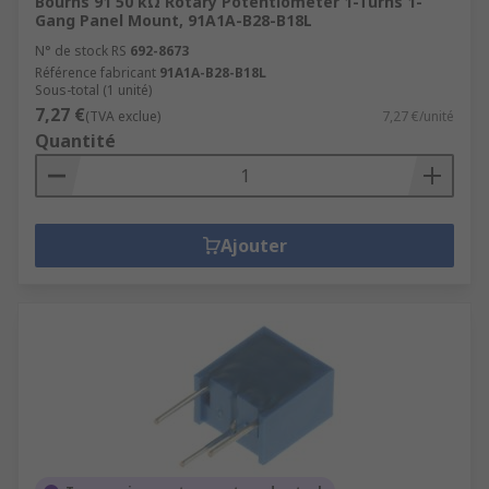
Bourns 91 50 kΩ Rotary Potentiometer 1-Turns 1-
Gang Panel Mount, 91A1A-B28-B18L
N° de stock RS
692-8673
Référence fabricant
91A1A-B28-B18L
Sous-total (1 unité)
7,27 €
(TVA exclue)
7,27 €/unité
Quantité
Ajouter