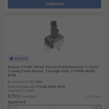
Ajouter
En stock
Bourns PTV09 100 kΩ Rotary Potentiometer 1-Turns
1-Gang Panel Mount, Through Hole, PTV09A-4020F-
B104
N° de stock RS
737-7824
Référence fabricant
PTV09A-4020F-B104
Sous-total (1 unité)
0,73 €
(TVA exclue)
0,73 €/unité
Quantité