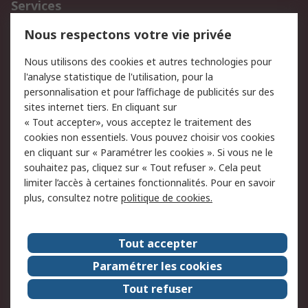
Services
750.000 produits
2.500 marques
Nous respectons votre vie privée
Commander
Solutions d’achat
Nous utilisons des cookies et autres technologies pour
Retours
Support technique
l'analyse statistique de l'utilisation, pour la
Track & trace
personnalisation et pour l’affichage de publicités sur des
sites internet tiers. En cliquant sur
Legal
« Tout accepter», vous acceptez le traitement des
cookies non essentiels. Vous pouvez choisir vos cookies
Politique de cookies
Sécurité des e-mails
en cliquant sur « Paramétrer les cookies ». Si vous ne le
souhaitez pas, cliquez sur « Tout refuser ». Cela peut
Politique de protection
Conditions générales
limiter l’accès à certaines fonctionnalités. Pour en savoir
des données - Mise à
de vente
plus, consultez notre
politique de cookies.
jour
A propos de RS
Tout accepter
Le groupe RS Group
A propos de RS
Paramétrer les cookies
RS dans le monde
Travaillez chez RS
Tout refuser
ESG