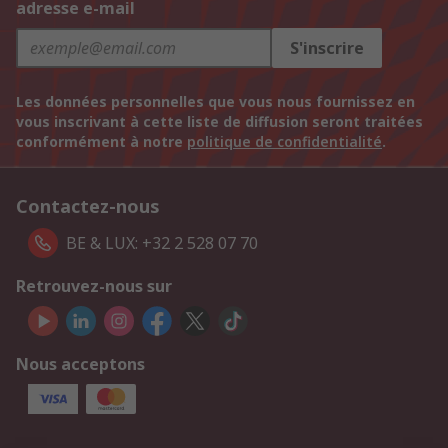
adresse e-mail
S'inscrire
Les données personnelles que vous nous fournissez en
vous inscrivant à cette liste de diffusion seront traitées
conformément à notre
politique de confidentialité
.
Contactez-nous
BE & LUX: +32 2 528 07 70
Retrouvez-nous sur
Nous acceptons