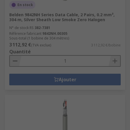
En stock
Belden 9842NH Series Data Cable, 2 Pairs, 0.2 mm²,
304 m, Silver Sheath Low Smoke Zero Halogen
N° de stock RS
382-7381
Référence fabricant
9842NH.00305
Sous-total (1 bobine de 304 mètres)
3 112,92 €
(TVA exclue)
3 112,92 €/bobine
Quantité
Ajouter