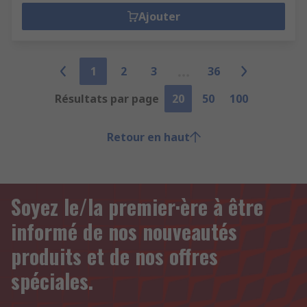
Ajouter
1
2
3
36
Résultats par page
20
50
100
Retour en haut
Soyez le/la premier·ère à être
informé de nos nouveautés
produits et de nos offres
spéciales.