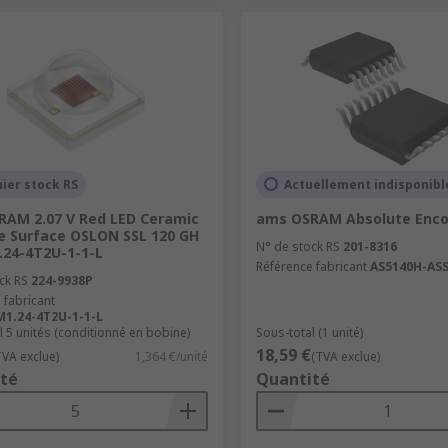
ier stock RS
Actuellement indisponibl
AM 2.07 V Red LED Ceramic
ams OSRAM Absolute Enco
 Surface OSLON SSL 120 GH
N° de stock RS
201-8316
24-4T2U-1-1-L
Référence fabricant
AS5140H-AS
ck RS
224-9938P
 fabricant
1.24-4T2U-1-1-L
l 5 unités (conditionné en bobine)
Sous-total (1 unité)
18,59 €
TVA exclue)
1,364 €/unité
(TVA exclue)
té
Quantité