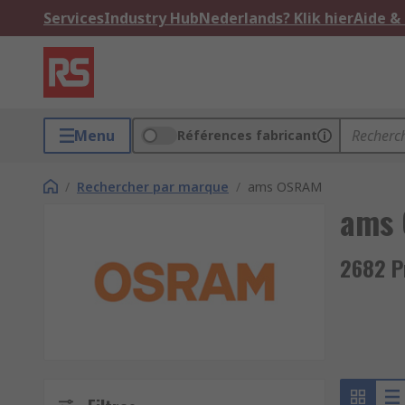
Services
Industry Hub
Nederlands? Klik hier
Aide &
Menu
Références fabricant
/
Rechercher par marque
/
ams OSRAM
ams
2682 P