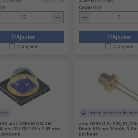
(TVA exclue)
0,454 €/unité
(TVA exclue)
té
Quantité
Ajouter
Ajouter
Comparer
Comparer
tock
En voie de retrait du mar
15AS ams OSRAM OSLON
ams OSRAM PL 520_B1_2 Gr
60 nm IR LED 3.85 x 3.85 mm
Diode 515 nm 30 mW, 3-Pin
e package
package