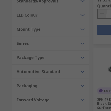
Standards/Approvals
Quanti
LED Colour
Mount Type
Series
Package Type
Automotive Standard
Packaging
En s
SFH 47
Forward Voltage
Black 8
Surfac