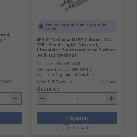
Temporairement en rupture de
stock
ared,
SFH 3410-Z ams OSRAM Smart DIL
5 °,
120 ° Visible Light, Infrared,
Ultraviolet Phototransistor, Surface
3-Pin DIP package
N° de stock RS
497-5352
Référence fabricant
SFH 3410-Z
Sous-total (1 paquet de 5 unités)
5,62 €
0,866 €/unité
(TVA exclue)
1,124 €/unité
Quantité
Ajouter
Comparer