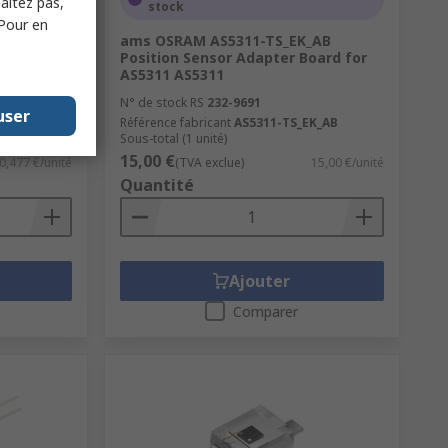
haitez pas,
stock
 Pour en
544 950
ams OSRAM AS5311-TS_EK_AB
 Through
Position Sensor Adapter Board for
AS5311 AS5311
N° de stock RS
232-9691
user
Référence fabricant
AS5311-TS_EK_AB
)
Sous-total (1 unité)
15,00 €
0,477 €/unité
(TVA exclue)
15,00 €/unité
Quantité
Ajouter
Comparer