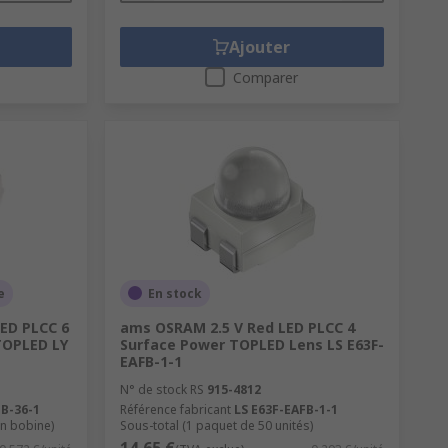
Ajouter
Comparer
e
En stock
ED PLCC 6
ams OSRAM 2.5 V Red LED PLCC 4
TOPLED LY
Surface Power TOPLED Lens LS E63F-
EAFB-1-1
N° de stock RS
915-4812
B-36-1
Référence fabricant
LS E63F-EAFB-1-1
en bobine)
Sous-total (1 paquet de 50 unités)
14,65 €