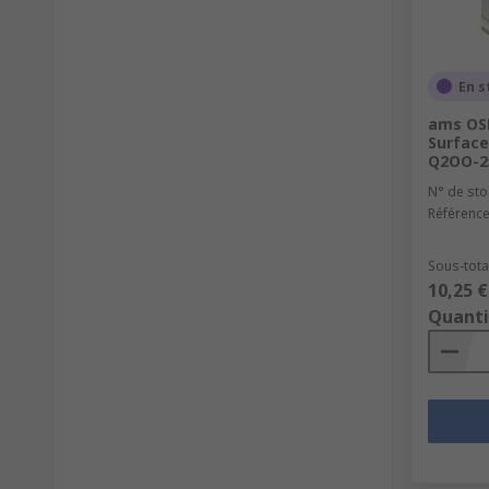
En s
ams OSR
Surface
Q2OO-2
N° de sto
Référence
Sous-tota
10,25 €
Quanti