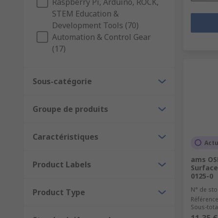
Raspberry Pi, Arduino, ROCK,
STEM Education &
Development Tools (70)
Automation & Control Gear
(17)
Sous-catégorie
Groupe de produits
Caractéristiques
Actu
ams OSR
Product Labels
Surface
0125-0
N° de sto
Product Type
Référence
Sous-tota
11,35 €