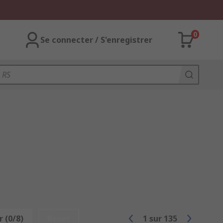
0
Se connecter / S'enregistrer
 (0/8)
Reset
1
sur
135