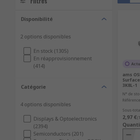
Filtres
Disponibilité
2 options disponibles
En stock (1305)
En réapprovisionnement
Actu
(414)
ams OSR
Surfac
3K8L-1
Catégorie
N° de sto
Référence
4 options disponibles
Sous-tota
2,97 €
(
Displays & Optoelectronics
Quanti
(2394)
Semiconductors (201)