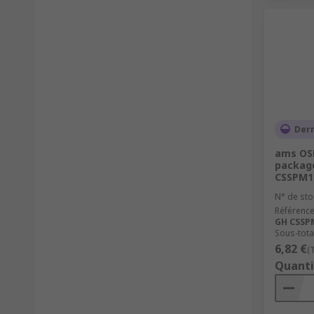
Dern
ams OSR
package
CSSPM1.
N° de sto
Référence
GH CSSPM
Sous-tota
6,82 €
(
Quanti