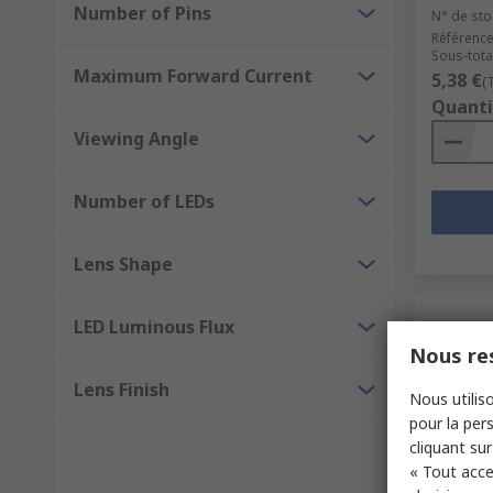
Number of Pins
N° de sto
Référence
Sous-tota
Maximum Forward Current
5,38 €
(
Quanti
Viewing Angle
Number of LEDs
Lens Shape
LED Luminous Flux
Nous res
Lens Finish
Nous utiliso
pour la pers
cliquant sur
« Tout acce
Tem