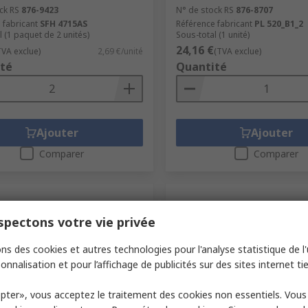
ck RS
876-9423
N° de stock RS
876-8707
 fabricant
SFH 4715AS
Référence fabricant
PL 520_B1_2
l (1 paquet de 2 unités)
Sous-total (1 unité)
24,16 €
TVA exclue)
2,69 €/unité
(TVA exclue)
té
Quantité
Ajouter
Ajouter
Comparer
Comparer
pectons votre vie privée
ns des cookies et autres technologies pour l'analyse statistique de l'u
onnalisation et pour l’affichage de publicités sur des sites internet tie
pter», vous acceptez le traitement des cookies non essentiels. Vou
porairement en rupture de
En stock