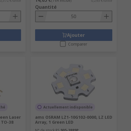
0,572 €/unité
(TVA exclue)
0,293 €/unité
Quantité
Ajouter
Comparer
ché
Actuellement indisponible
een Laser
ams OSRAM LZ1-10G102-0000, LZ LED
 TO-38
Array, 1 Green LED
N° de stock RS
905-3889P