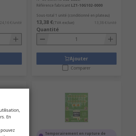
Référence fabricant
LZ1-10G102-0000
Sous-total 1 unité (conditionné en plateau)
13,38 €
24,16 €/unité
(TVA exclue)
13,38 €/unité
Quantité
Ajouter
Comparer
tilisation,
rs. En
s pouvez
Temporairement en rupture de