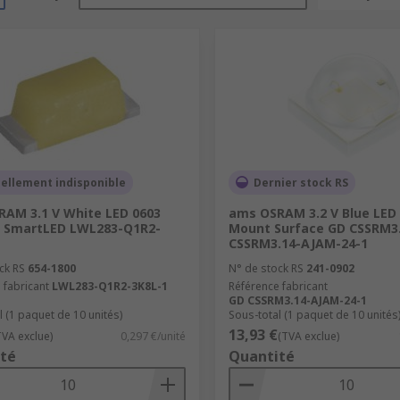
ellement indisponible
Dernier stock RS
AM 3.1 V White LED 0603
ams OSRAM 3.2 V Blue LED
e SmartLED LWL283-Q1R2-
Mount Surface GD CSSRM3
CSSRM3.14-AJAM-24-1
ck RS
654-1800
N° de stock RS
241-0902
 fabricant
LWL283-Q1R2-3K8L-1
Référence fabricant
GD CSSRM3.14-AJAM-24-1
l (1 paquet de 10 unités)
Sous-total (1 paquet de 10 unités
13,93 €
TVA exclue)
0,297 €/unité
(TVA exclue)
té
Quantité