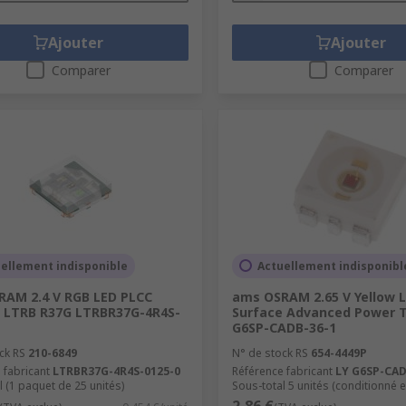
Ajouter
Ajouter
Comparer
Comparer
ellement indisponible
Actuellement indisponibl
AM 2.4 V RGB LED PLCC
ams OSRAM 2.65 V Yellow L
 LTRB R37G LTRBR37G-4R4S-
Surface Advanced Power 
G6SP-CADB-36-1
ck RS
210-6849
N° de stock RS
654-4449P
 fabricant
LTRBR37G-4R4S-0125-0
Référence fabricant
LY G6SP-CAD
l (1 paquet de 25 unités)
Sous-total 5 unités (conditionné 
2,86 €