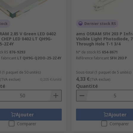
tock
Dernier stock RS
AM 2.85 V Green LED 0402
ams OSRAM SFH 203 P Infr
 CHIP LED 0402 LT QH9G-
Visible Light Photodiode, 7
5-2Z4Y
Through Hole T-1 3/4
ck RS
876-9293
N° de stock RS
654-8671
 fabricant
LT QH9G-Q2OO-25-2Z4Y
Référence fabricant
SFH 203 P
l (1 paquet de 50 unités)
Sous-total (1 paquet de 5 unités)
4,33 €
(TVA exclue)
0,205 €/unité
(TVA exclue)
té
Quantité
Ajouter
Ajouter
Comparer
Comparer