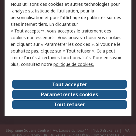
Nous utilisons des cookies et autres technologies pour
Retours
Support technique
l'analyse statistique de l'utilisation, pour la
Track & trace
personnalisation et pour l’affichage de publicités sur des
sites internet tiers. En cliquant sur
« Tout accepter», vous acceptez le traitement des
Legal
cookies non essentiels. Vous pouvez choisir vos cookies
Politique de cookies
Sécurité des e-mails
en cliquant sur « Paramétrer les cookies ». Si vous ne le
souhaitez pas, cliquez sur « Tout refuser ». Cela peut
Politique de protection
Conditions générales
limiter l’accès à certaines fonctionnalités. Pour en savoir
des données - Mise à
de vente
plus, consultez notre
politique de cookies.
jour
A propos de RS
Tout accepter
Le groupe RS Group
A propos de RS
Paramétrer les cookies
RS dans le monde
Travaillez chez RS
Tout refuser
ESG
Stephanie Square Centre | Av. Louise 65, box 11 | 1050 Bruxelles | TVA:
BE 0467.850.695 | RC Bruxelles: 637.337
© RS Components Belux