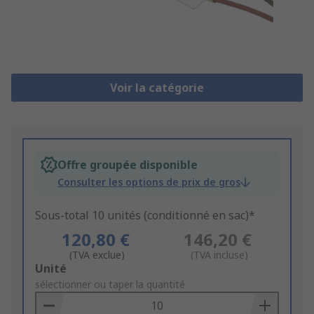
Voir la catégorie
Offre groupée disponible
Consulter les options de prix de gros
Sous-total 10 unités (conditionné en sac)*
120,80 €
146,20 €
(TVA exclue)
(TVA incluse)
Add
Unité
to
sélectionner ou taper la quantité
Basket