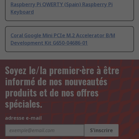
Raspberry Pi QWERTY (Spain) Raspberry Pi
Keyboard
Coral Google Mini PCIe M.2 Accelerator B/M
Development Kit G650-04686-01
Soyez le/la premier·ère à être
informé de nos nouveautés
produits et de nos offres
spéciales.
adresse e-mail
S'inscrire