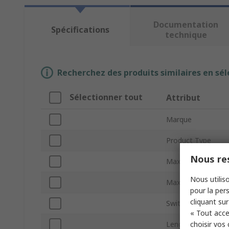
Documentation
Spécifications
technique
Recherchez des produits similaires en sél
Sélectionner tout
Attribut
Marque
Product Type
Nous res
Maximum Current
Nous utiliso
Maximum DC Volt
pour la pers
cliquant sur
Switching Frequen
« Tout acce
choisir vos
Length