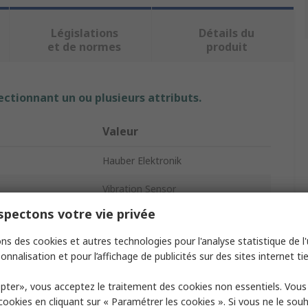
Législations
Détails du
et de normes
produit
ectionnant un ou plusieurs attributs.
Valeur
Hauber Elektronik
Vibration Sensor
pectons votre vie privée
25mA
ns des cookies et autres technologies pour l'analyse statistique de l'u
age
30V dc
onnalisation et pour l’affichage de publicités sur des sites internet tie
cy
1000Hz
pter», vous acceptez le traitement des cookies non essentiels. Vou
 cookies en cliquant sur « Paramétrer les cookies ». Si vous ne le sou
82.35mm