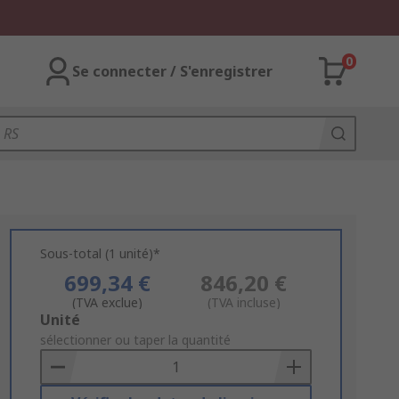
0
Se connecter / S'enregistrer
Sous-total (1 unité)*
699,34 €
846,20 €
(TVA exclue)
(TVA incluse)
Add
Unité
to
sélectionner ou taper la quantité
Basket