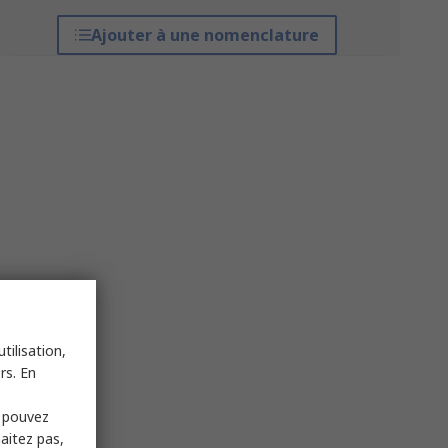
Ajouter à une nomenclature
tilisation,
rs. En
s pouvez
haitez pas,