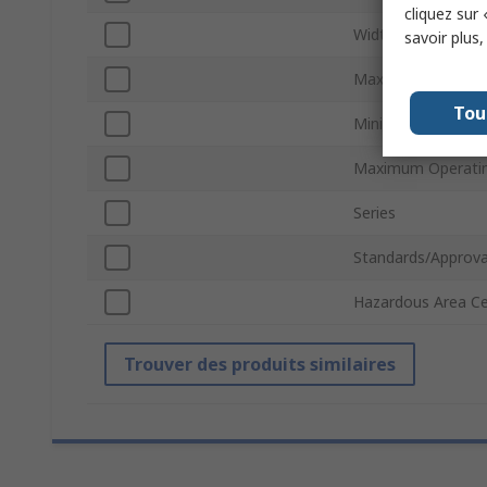
cliquez sur 
Width
savoir plus
Maximum Shock/Vi
Tou
Minimum Operatin
Maximum Operati
Series
Standards/Approva
Hazardous Area Cer
Trouver des produits similaires