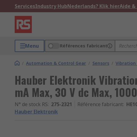
Services
Industry Hub
Nederlands? Klik hier
Aide &
Menu
Références fabricant
/
Automation & Control Gear
/
Sensors
/
Vibration
Hauber Elektronik Vibrati
mA Max, 30 V dc Max, 1000
N° de stock RS
:
275-2321
Référence fabricant
:
HE10
Hauber Elektronik