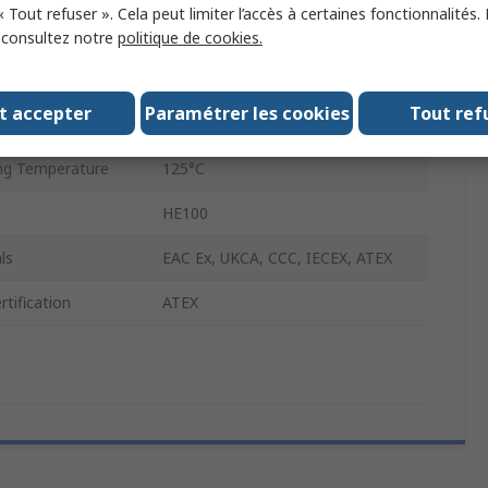
« Tout refuser ». Cela peut limiter l’accès à certaines fonctionnalités.
31mm
, consultez notre
politique de cookies.
bration
64 mm/s
t accepter
Paramétrer les cookies
Tout ref
g Temperature
-40°C
ng Temperature
125°C
HE100
ls
EAC Ex, UKCA, CCC, IECEX, ATEX
tification
ATEX