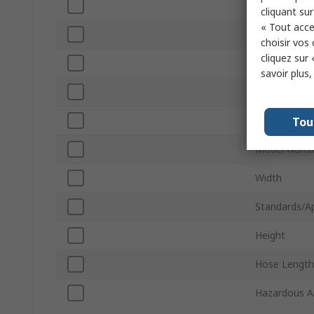
Dust Classifi
cliquant sur
« Tout acce
Bag/Bagless
choisir vos
cliquez sur 
Power
savoir plus
Wet/Dry
Vacuum Pres
Tou
Model Numb
Width
Standards/A
Height
Hose Length
Hazardous Ar