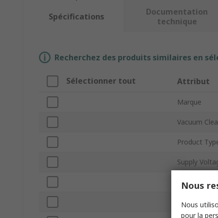
Documentation
Spécifications
technique
Recherchez des produits similaires en sél
Sélectionner tout
Attribut
Marque
Vacuum Clea
Product Typ
Supply Volta
Flow Rate
Nous res
Tank Capacit
Nous utiliso
pour la pers