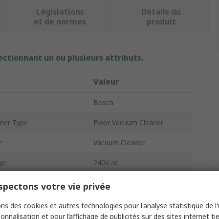
Législations
Détails du
et de normes
produit
ectionnant un ou plusieurs attributs.
Valeur
Bosch
ner Type
Floor Vacuum Cleaner
e
Vacuum Cleaner
ge
240V ac
74L/s
pectons votre vie privée
y
40L
ns des cookies et autres technologies pour l'analyse statistique de l'u
onnalisation et pour l’affichage de publicités sur des sites internet tie