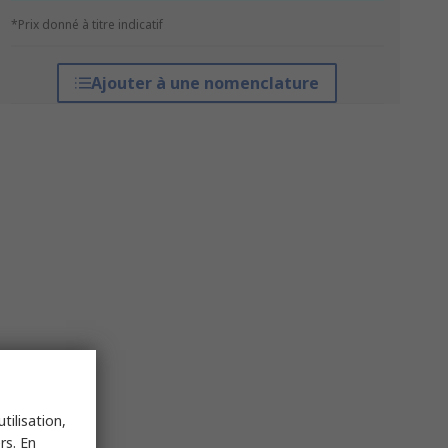
*Prix donné à titre indicatif
Ajouter à une nomenclature
tilisation,
rs. En