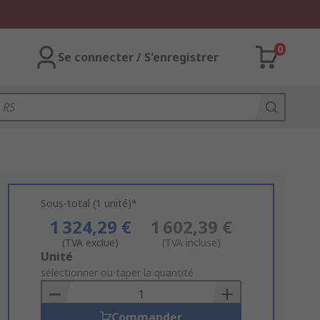
0
Se connecter / S'enregistrer
Sous-total (1 unité)*
1 324,29 €
1 602,39 €
(TVA exclue)
(TVA incluse)
Add
Unité
to
sélectionner ou taper la quantité
Basket
Commander