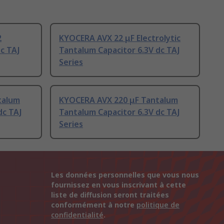
2
KYOCERA AVX 22 μF Electrolytic
c TAJ
Tantalum Capacitor 6.3V dc TAJ
Series
talum
KYOCERA AVX 220 μF Tantalum
dc TAJ
Tantalum Capacitor 6.3V dc TAJ
Series
Les données personnelles que vous nous
fournissez en vous inscrivant à cette
liste de diffusion seront traitées
conformément à notre
politique de
confidentialité
.