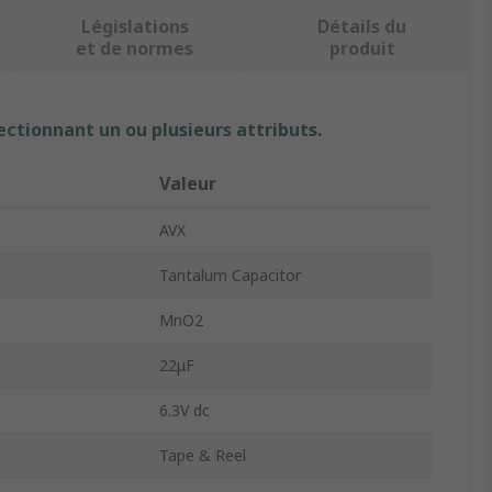
Législations
Détails du
et de normes
produit
ectionnant un ou plusieurs attributs.
Valeur
AVX
Tantalum Capacitor
MnO2
22μF
6.3V dc
Tape & Reel