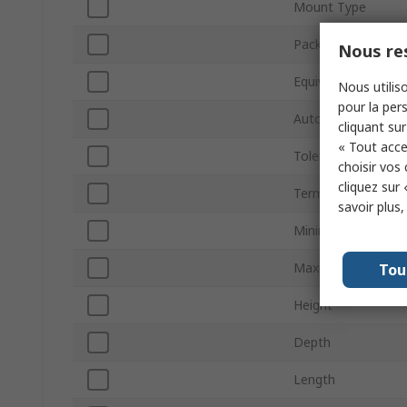
Mount Type
Package/Case
Nous res
Equivalent Series 
Nous utiliso
pour la pers
Automotive Stand
cliquant sur
« Tout acce
Tolerance ±
choisir vos
cliquez sur 
Terminal Type
savoir plus
Minimum Operatin
Maximum Operatin
Tou
Height
Depth
Length