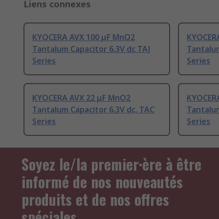
Liens connexes
KYOCERA AVX 100 μF MnO2
KYOCERA
Tantalum Capacitor 6.3V dc TAJ
Tantalum
Series
Series
KYOCERA AVX 22 μF MnO2
KYOCERA
Tantalum Capacitor 6.3V dc, TAC
Tantalum
Series
Series
Soyez le/la premier·ère à être
informé de nos nouveautés
produits et de nos offres
spéciales.