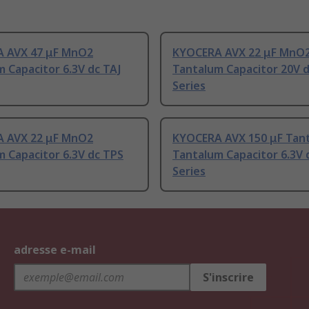
 AVX 47 μF MnO2
KYOCERA AVX 22 μF MnO
 Capacitor 6.3V dc TAJ
Tantalum Capacitor 20V d
Series
 AVX 22 μF MnO2
KYOCERA AVX 150 μF Tan
 Capacitor 6.3V dc TPS
Tantalum Capacitor 6.3V 
Series
adresse e-mail
S'inscrire