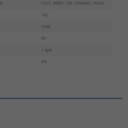
ls
CECC 30801, EIA 535BAAC, RoHS
TAJ
Solid
8V
1.4μA
6%