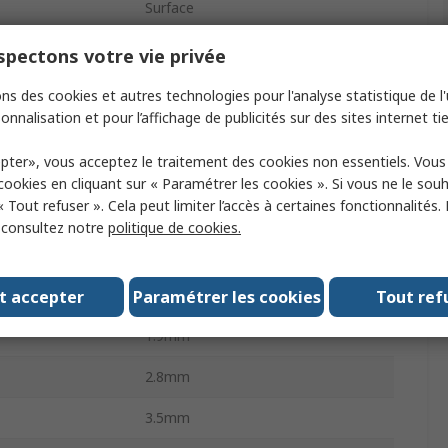
Surface
3528-21
pectons votre vie privée
Resistance ESR
2.5Ω
ns des cookies et autres technologies pour l'analyse statistique de l'u
onnalisation et pour l’affichage de publicités sur des sites internet tie
ard
AEC-Q200
pter», vous acceptez le traitement des cookies non essentiels. Vou
-10%
 cookies en cliquant sur « Paramétrer les cookies ». Si vous ne le sou
« Tout refuser ». Cela peut limiter l’accès à certaines fonctionnalités.
Surface Mount
, consultez notre
politique de cookies.
g Temperature
-55°C
g Temperature
125°C
t accepter
Paramétrer les cookies
Tout ref
1.9mm
2.8mm
3.5mm