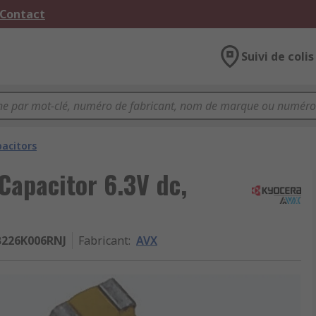
 Contact
Suivi de colis
acitors
apacitor 6.3V dc,
B226K006RNJ
Fabricant
:
AVX