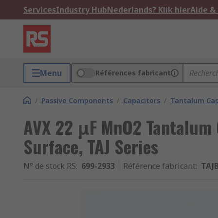
Services
Industry Hub
Nederlands? Klik hier
Aide &
Menu
Références fabricant
/
Passive Components
/
Capacitors
/
Tantalum Cap
AVX 22 μF MnO2 Tantalum C
Surface, TAJ Series
N° de stock RS
:
699-2933
Référence fabricant
:
TAJ