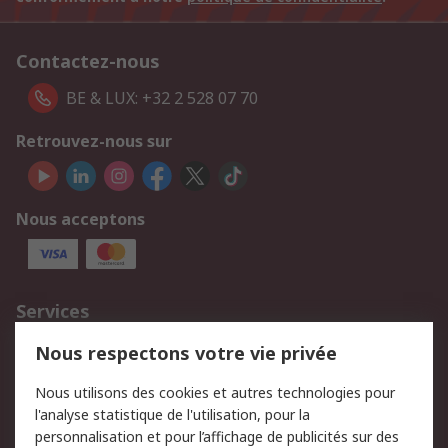
Contactez-nous
BE & LUX: +32 2 528 07 70
Retrouvez-nous sur
Nous acceptons
Services
750.000 produits
2.500 marques
Nous respectons votre vie privée
Commander
Solutions d’achat
Nous utilisons des cookies et autres technologies pour
Retours
Support technique
l'analyse statistique de l'utilisation, pour la
Track & trace
personnalisation et pour l’affichage de publicités sur des