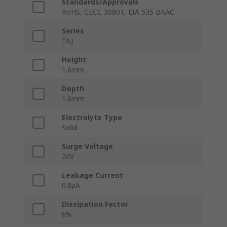
Standards/Approvals
RoHS, CECC 30801, EIA 535 BAAC
Series
TAJ
Height
1.6mm
Depth
1.6mm
Electrolyte Type
Solid
Surge Voltage
20V
Leakage Current
0.8μA
Dissipation Factor
6%