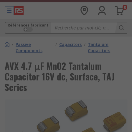
0
Références fabricant
/
Passive
/
Capacitors
/
Tantalum
Components
Capacitors
AVX 4.7 μF MnO2 Tantalum
Capacitor 16V dc, Surface, TAJ
Series