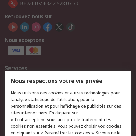
BE & LUX: +32 2 528 07 70
Retrouvez-nous sur
Nous acceptons
Services
750.000 produits
2.500 marques
Nous respectons votre vie privée
Commander
Solutions d’achat
Nous utilisons des cookies et autres technologies pour
Retours
Support technique
l'analyse statistique de l'utilisation, pour la
Track & trace
personnalisation et pour l’affichage de publicités sur des
sites internet tiers. En cliquant sur
« Tout accepter», vous acceptez le traitement des
Legal
cookies non essentiels. Vous pouvez choisir vos cookies
Politique de cookies
Sécurité des e-mails
en cliquant sur « Paramétrer les cookies ». Si vous ne le