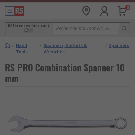
0
Références fabricant
/
Hand
/
Spanners, Sockets &
/
Spanners
Tools
Wrenches
RS PRO Combination Spanner 10
mm