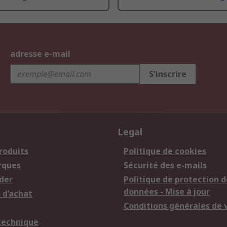
adresse e-mail
S'inscrire
Legal
roduits
Politique de cookies
rques
Sécurité des e-mails
der
Politique de protection d
données - Mise à jour
 d’achat
Conditions générales de 
technique