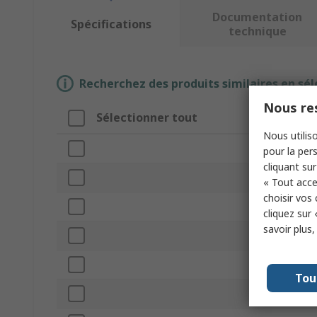
Documentation
Spécifications
technique
Recherchez des produits similaires en sél
Nous res
Sélectionner tout
Attribut
Nous utiliso
Marque
pour la pers
cliquant sur
Sub Type
« Tout acce
choisir vos
Product Type
cliquez sur 
savoir plus
Colour
Material
Tou
Standards/App