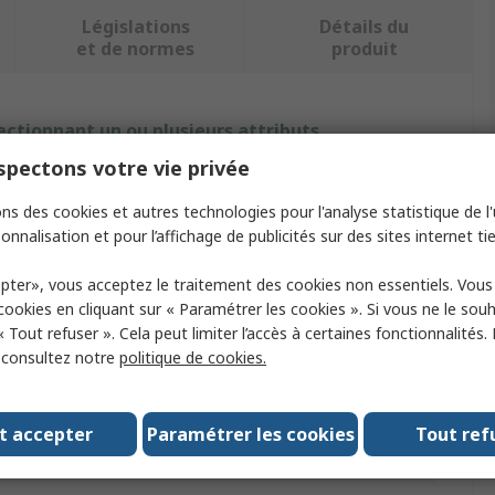
Législations
Détails du
et de normes
produit
ectionnant un ou plusieurs attributs.
pectons votre vie privée
Valeur
ns des cookies et autres technologies pour l'analyse statistique de l'u
EUROSTAT
onnalisation et pour l’affichage de publicités sur des sites internet tie
Molecular Sieve
pter», vous acceptez le traitement des cookies non essentiels. Vou
 cookies en cliquant sur « Paramétrer les cookies ». Si vous ne le sou
Humidity Indicating Desiccator
« Tout refuser ». Cela peut limiter l’accès à certaines fonctionnalités.
, consultez notre
politique de cookies.
White
White Blotting Paper
t accepter
Paramétrer les cookies
Tout ref
rovals
MIL-P-116 Method 2, MIL-I-8835