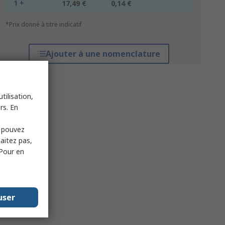
1 +
17,49 €
0,14 €
*Prix donné à titre indicatif
Ajouter à une nomenclature
tilisation,
rs. En
s pouvez
haitez pas,
 Pour en
user