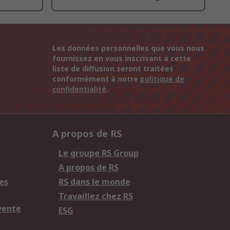
Les données personnelles que vous nous
fournissez en vous inscrivant à cette
liste de diffusion seront traitées
conformément à notre
politique de
confidentialité
.
A propos de RS
Le groupe RS Group
A propos de RS
es
RS dans le monde
Travaillez chez RS
vente
ESG