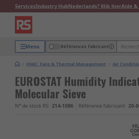
Services
Industry Hub
Nederlands? Klik hier
Aide &
Menu
Références fabricant
/
HVAC, Fans & Thermal Management
/
Air Conditi
EUROSTAT Humidity Indicat
Molecular Sieve
N° de stock RS
:
214-1086
Référence fabricant
:
20-0