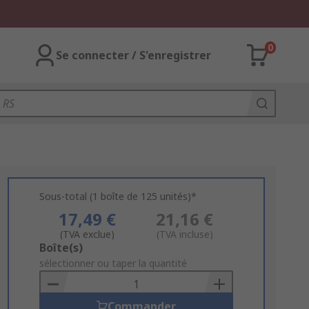
0
Se connecter / S'enregistrer
Sous-total (1 boîte de 125 unités)*
17,49 €
21,16 €
(TVA exclue)
(TVA incluse)
Add
Boîte(s)
to
sélectionner ou taper la quantité
Basket
Commander