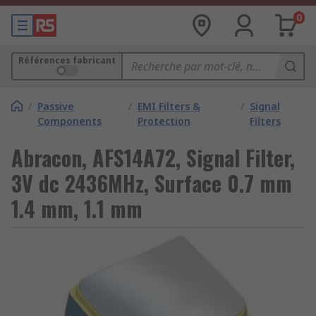
0
Références fabricant
/
Passive
/
EMI Filters &
/
Signal
Components
Protection
Filters
Abracon, AFS14A72, Signal Filter,
3V dc 2436MHz, Surface 0.7 mm
1.4 mm, 1.1 mm