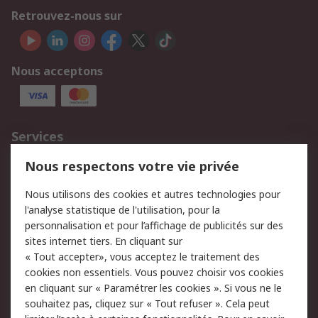
Retrouvez-nous sur
Nous acceptons
Services
750.000 produits
2.500 marques
Nous respectons votre vie privée
Commander
Solutions d’achat
Nous utilisons des cookies et autres technologies pour
Retours
Support technique
l'analyse statistique de l'utilisation, pour la
Track & trace
personnalisation et pour l’affichage de publicités sur des
sites internet tiers. En cliquant sur
« Tout accepter», vous acceptez le traitement des
Legal
cookies non essentiels. Vous pouvez choisir vos cookies
Politique de cookies
Sécurité des e-mails
en cliquant sur « Paramétrer les cookies ». Si vous ne le
souhaitez pas, cliquez sur « Tout refuser ». Cela peut
Politique de protection
Conditions générales