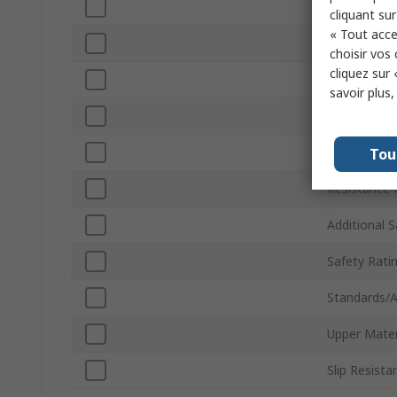
Colour
cliquant sur
« Tout acce
Safety Toe 
choisir vos
cliquez sur 
Closure Typ
savoir plus
Size US
Midsole Mat
Tou
Resistance 
Additional 
Safety Rati
Standards/A
Upper Mater
Slip Resista