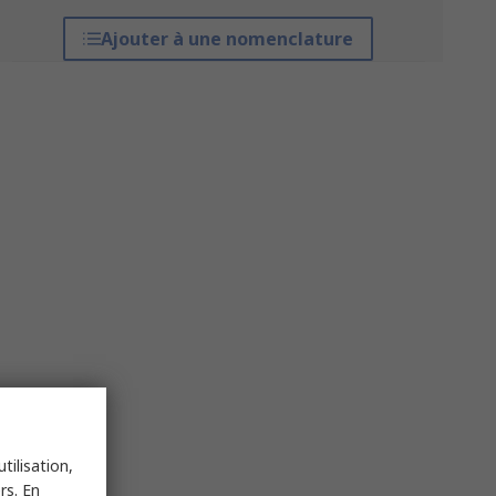
Ajouter à une nomenclature
tilisation,
rs. En