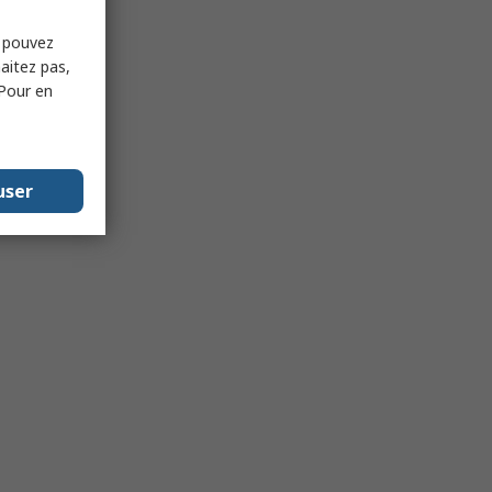
s pouvez
haitez pas,
 Pour en
user