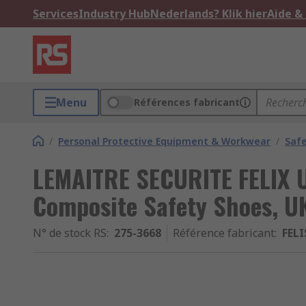
Services
Industry Hub
Nederlands? Klik hier
Aide &
Menu
Références fabricant
/
Personal Protective Equipment & Workwear
/
Saf
LEMAITRE SECURITE FELIX U
Composite Safety Shoes, UK
N° de stock RS
:
275-3668
Référence fabricant
:
FEL