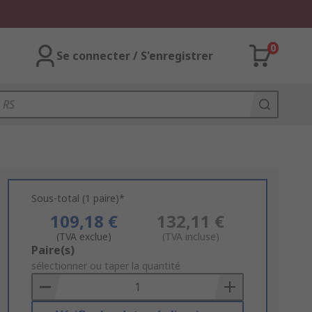
0
Se connecter / S'enregistrer
Sous-total (1 paire)*
109,18 €
132,11 €
(TVA exclue)
(TVA incluse)
Add
Paire(s)
to
sélectionner ou taper la quantité
Basket