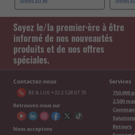
Shoes EU 45
Shoes E
Soyez le/la premier·ère à être
informé de nos nouveautés
produits et de nos offres
spéciales.
Contactez-nous
Services
BE & LUX: +32 2 528 07 70
750.000 p
2.500 ma
Retrouvez-nous sur
Comman
Solutions
Retours
Nous acceptons