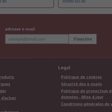
U 45
Shoes EU 45
adresse e-mail
S'inscrire
Legal
roduits
Politique de cookies
rques
Sécurité des e-mails
der
Politique de protection d
données - Mise à jour
 d’achat
Conditions générales de 