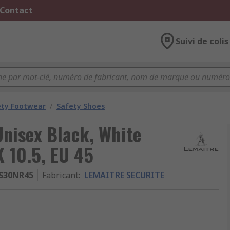
 Contact
Suivi de colis
ety Footwear
/
Safety Shoes
nisex Black, White
 10.5, EU 45
IS30NR45
Fabricant
:
LEMAITRE SECURITE