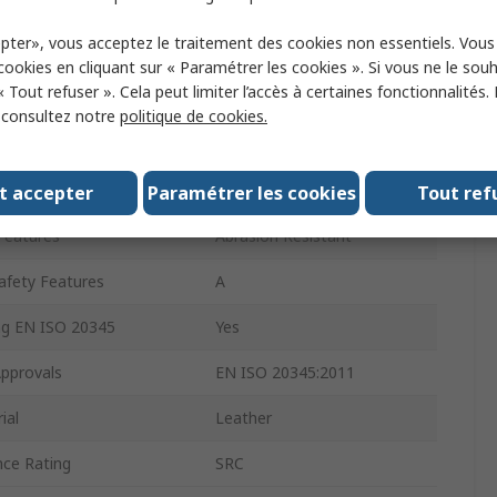
Black, White
pter», vous acceptez le traitement des cookies non essentiels. Vou
Type
Composite
 cookies en cliquant sur « Paramétrer les cookies ». Si vous ne le sou
« Tout refuser ». Cela peut limiter l’accès à certaines fonctionnalités.
e
Lace Up
, consultez notre
politique de cookies.
11.5
erial
Non-Metallic
t accepter
Paramétrer les cookies
Tout ref
Features
Abrasion Resistant
Safety Features
A
ng EN ISO 20345
Yes
pprovals
EN ISO 20345:2011
ial
Leather
nce Rating
SRC