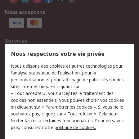
Nous acceptons
Services
750.000 produits
2.500 marques
Nous respectons votre vie privée
Commander
Solutions d’achat
Nous utilisons des cookies et autres technologies pour
Retours
Support technique
l'analyse statistique de l'utilisation, pour la
Track & trace
personnalisation et pour l’affichage de publicités sur des
sites internet tiers. En cliquant sur
« Tout accepter», vous acceptez le traitement des
Legal
cookies non essentiels. Vous pouvez choisir vos cookies
Politique de cookies
Sécurité des e-mails
en cliquant sur « Paramétrer les cookies ». Si vous ne le
souhaitez pas, cliquez sur « Tout refuser ». Cela peut
Politique de protection
Conditions générales
limiter l’accès à certaines fonctionnalités. Pour en savoir
des données - Mise à
de vente
plus, consultez notre
politique de cookies.
jour