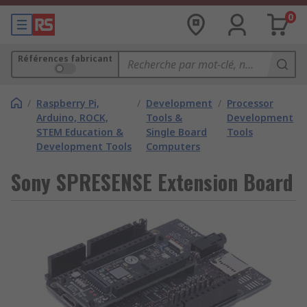
0
Références fabricant
/
Raspberry Pi,
/
Development
/
Processor
Arduino, ROCK,
Tools &
Development
STEM Education &
Single Board
Tools
Development Tools
Computers
Sony SPRESENSE Extension Board