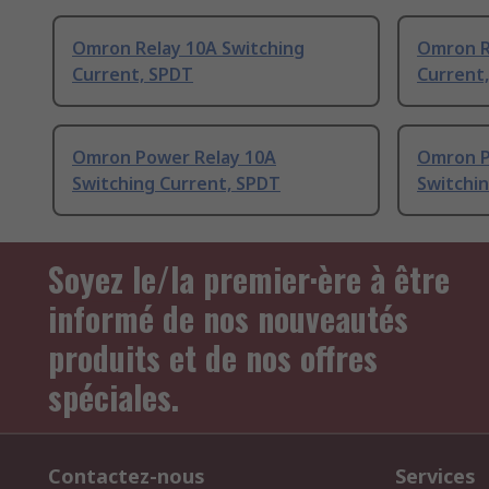
Omron Relay 10A Switching
Omron R
Current, SPDT
Current
Omron Power Relay 10A
Omron P
Switching Current, SPDT
Switchi
Soyez le/la premier·ère à être
informé de nos nouveautés
produits et de nos offres
spéciales.
Contactez-nous
Services