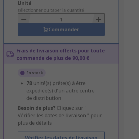
Add
Unité
to
sélectionner ou taper la quantité
Basket
Commander
Frais de livraison offerts pour toute
commande de plus de 90,00 €
En stock
78
unité(s) prête(s) à être
expédiée(s) d'un autre centre
de distribution
Besoin de plus?
Cliquez sur "
Vérifier les dates de livraison " pour
plus de détails
Vérifier les dates de livraison