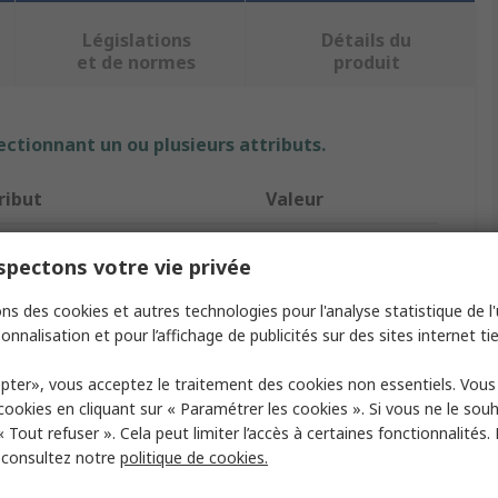
Législations
Détails du
et de normes
produit
ectionnant un ou plusieurs attributs.
ribut
Valeur
que
Omron
pectons votre vie privée
 Voltage
120V
ns des cookies et autres technologies pour l'analyse statistique de l'u
onnalisation et pour l’affichage de publicités sur des sites internet tie
duct Type
Power Relay
act Configuration
SPDT
pter», vous acceptez le traitement des cookies non essentiels. Vou
 cookies en cliquant sur « Paramétrer les cookies ». Si vous ne le sou
es
G2R
« Tout refuser ». Cela peut limiter l’accès à certaines fonctionnalités.
, consultez notre
politique de cookies.
inal Type
Plug-In