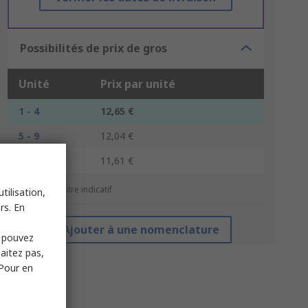
Possibilités de prix de gros
Unité
Prix par unité
1 - 4
12,65 €
5 - 9
12,04 €
10 +
11,61 €
*Prix donné à titre indicatif
tilisation,
rs. En
Ajouter à une nomenclature
s pouvez
haitez pas,
 Pour en