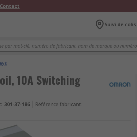
 Contact
Suivi de colis
ays
oil, 10A Switching
c
:
301-37-186
Référence fabricant
: