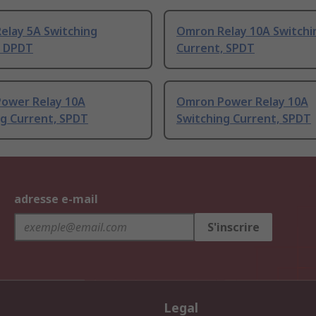
elay 5A Switching
Omron Relay 10A Switchi
, DPDT
Current, SPDT
ower Relay 10A
Omron Power Relay 10A
ng Current, SPDT
Switching Current, SPDT
adresse e-mail
S'inscrire
Legal