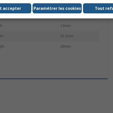
ching Current
10A
t accepter
Paramétrer les cookies
Tout ref
dards/Approvals
UL, CSA
th
13mm
ht
35.5mm
gth
29mm