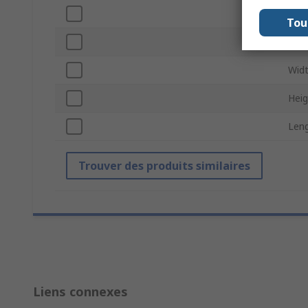
Swit
Tou
Stan
Wid
Heig
Len
Trouver des produits similaires
Liens connexes