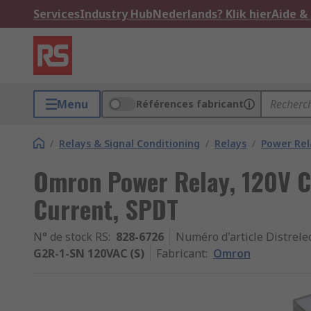
Services
Industry Hub
Nederlands? Klik hier
Aide &
Menu
Références fabricant
/
Relays & Signal Conditioning
/
Relays
/
Power Rel
Omron Power Relay, 120V C
Current, SPDT
N° de stock RS
:
828-6726
Numéro d'article Distrele
G2R-1-SN 120VAC (S)
Fabricant
:
Omron