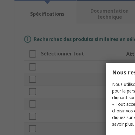
Documentation
Spécifications
technique
Recherchez des produits similaires en sél
Sélectionner tout
Att
Mar
Nous res
Coil
Nous utiliso
pour la pers
Pro
cliquant sur
Cont
« Tout acce
choisir vos
Seri
cliquez sur 
savoir plus
Term