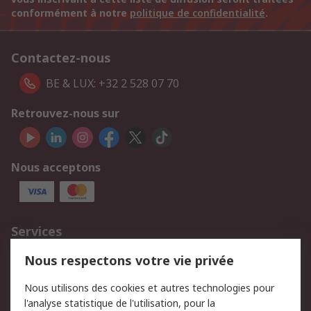
conformément à notre
politique de confidentialité
.
Contactez-nous
BE & LUX: +32 2 528 07 70
Retrouvez-nous sur
Nous acceptons
Services
750.000 produits
2.500 marques
Nous respectons votre vie privée
Commander
Solutions d’achat
Nous utilisons des cookies et autres technologies pour
Retours
Support technique
l'analyse statistique de l'utilisation, pour la