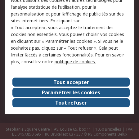
Nous utilisons des cookies et autres technologies pour
Retours
Support technique
l'analyse statistique de l'utilisation, pour la
Track & trace
personnalisation et pour l’affichage de publicités sur des
sites internet tiers. En cliquant sur
« Tout accepter», vous acceptez le traitement des
Legal
cookies non essentiels. Vous pouvez choisir vos cookies
Politique de cookies
Sécurité des e-mails
en cliquant sur « Paramétrer les cookies ». Si vous ne le
souhaitez pas, cliquez sur « Tout refuser ». Cela peut
Politique de protection
Conditions générales
limiter l’accès à certaines fonctionnalités. Pour en savoir
des données - Mise à
de vente
plus, consultez notre
politique de cookies.
jour
A propos de RS
Tout accepter
Le groupe RS Group
A propos de RS
Paramétrer les cookies
RS dans le monde
Travaillez chez RS
Tout refuser
ESG
Stephanie Square Centre | Av. Louise 65, box 11 | 1050 Bruxelles | TVA:
BE 0467.850.695 | RC Bruxelles: 637.337
© RS Components Belux