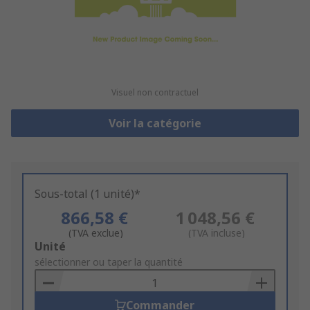
Visuel non contractuel
Voir la catégorie
Sous-total (1 unité)*
866,58 €
1 048,56 €
(TVA exclue)
(TVA incluse)
Add
Unité
to
sélectionner ou taper la quantité
Basket
Commander