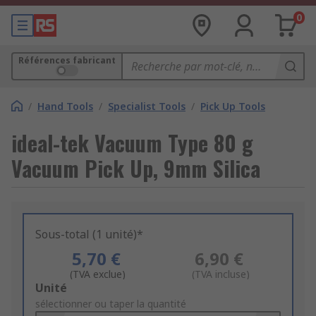
0
Références fabricant
/
Hand Tools
/
Specialist Tools
/
Pick Up Tools
ideal-tek Vacuum Type 80 g
Vacuum Pick Up, 9mm Silica
Sous-total (1 unité)*
5,70 €
6,90 €
(TVA exclue)
(TVA incluse)
Add
Unité
to
sélectionner ou taper la quantité