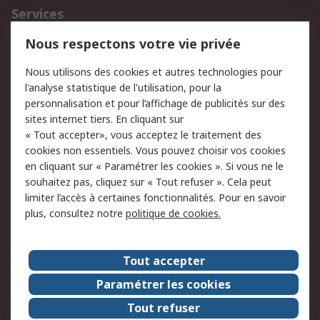
Services
750.000 produits
2.500 marques
Nous respectons votre vie privée
Commander
Solutions d’achat
Nous utilisons des cookies et autres technologies pour
Retours
Support technique
l'analyse statistique de l'utilisation, pour la
Track & trace
personnalisation et pour l’affichage de publicités sur des
sites internet tiers. En cliquant sur
Legal
« Tout accepter», vous acceptez le traitement des
cookies non essentiels. Vous pouvez choisir vos cookies
Politique de cookies
Sécurité des e-mails
en cliquant sur « Paramétrer les cookies ». Si vous ne le
souhaitez pas, cliquez sur « Tout refuser ». Cela peut
Politique de protection
Conditions générales
limiter l’accès à certaines fonctionnalités. Pour en savoir
des données - Mise à
de vente
plus, consultez notre
politique de cookies.
jour
A propos de RS
Tout accepter
Le groupe RS Group
A propos de RS
Paramétrer les cookies
RS dans le monde
Travaillez chez RS
Tout refuser