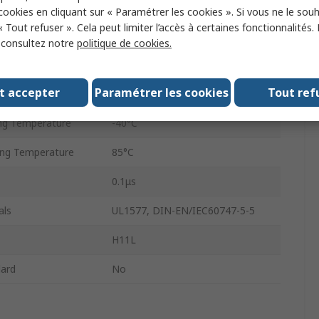
0.1μs
 cookies en cliquant sur « Paramétrer les cookies ». Si vous ne le sou
« Tout refuser ». Cela peut limiter l’accès à certaines fonctionnalités.
urrent
10mA
, consultez notre
politique de cookies.
4.17kVrms
t accepter
Paramétrer les cookies
Tout ref
Yes
ng Temperature
-40°C
ng Temperature
85°C
0.1μs
als
UL1577, DIN-EN/IEC60747-5-5
H11L
ard
No