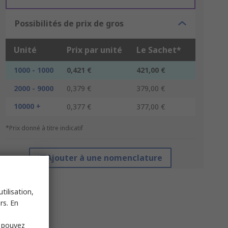
Possibilités de prix de gros
Unité
Prix par unité
Le Sachet*
1000 - 1000
0,421 €
421,00 €
2000 - 9000
0,379 €
379,00 €
10000 +
0,377 €
377,00 €
*Prix donné à titre indicatif
Ajouter à une nomenclature
tilisation,
rs. En
s pouvez