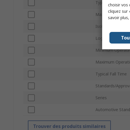
Typical Rise Time
choisir vos
cliquez sur 
Maximum Input C
savoir plus
Isolation Voltage
Tou
Logic Output
Minimum Operati
Maximum Operati
Typical Fall Time
Standards/Approv
Series
Automotive Stand
Trouver des produits similaires