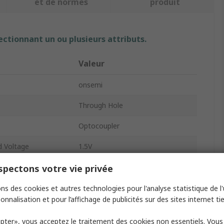
et de normes
produit
ectionnant un ou plusieurs attributs.
Valeur
onsemi
Through Hole
Optocoupler
 Voltage
1.5V
els
1
pectons votre vie privée
6
ns des cookies et autres technologies pour l'analyse statistique de l'u
onnalisation et pour l’affichage de publicités sur des sites internet tie
DIP
pter», vous acceptez le traitement des cookies non essentiels. Vou