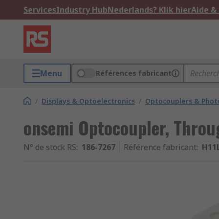
Services
Industry Hub
Nederlands? Klik hier
Aide &
Menu
Références fabricant
/
Displays & Optoelectronics
/
Optocouplers & Phot
onsemi Optocoupler, Throug
N° de stock RS
:
186-7267
Référence fabricant
:
H11