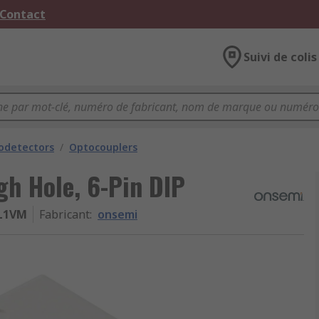
 Contact
Suivi de colis
odetectors
/
Optocouplers
h Hole, 6-Pin DIP
L1VM
Fabricant
:
onsemi