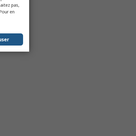
haitez pas,
 Pour en
user