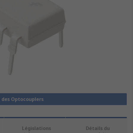
e des Optocouplers
Législations
Détails du