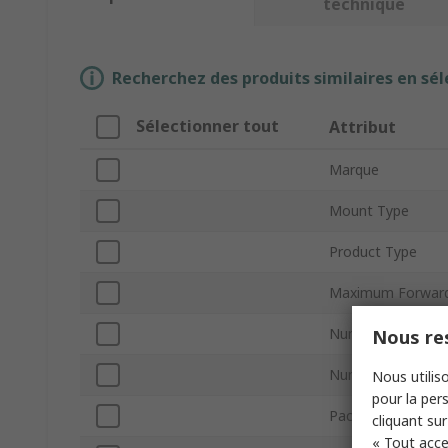
technique
Recherchez des produits similaires en sél
Sélectionner tout
Attribut
Marque
Mount Type
Product Type
Maximum Forward
Number of Chann
Nous res
Number of Pins
Nous utiliso
pour la pers
Package Type
cliquant sur
« Tout acce