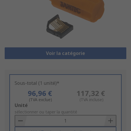
Voir la catégorie
Sous-total (1 unité)*
96,96 €
117,32 €
(TVA exclue)
(TVA incluse)
Add
Unité
to
sélectionner ou taper la quantité
Basket