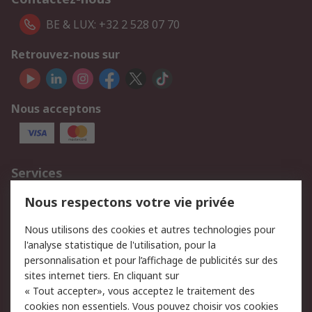
BE & LUX: +32 2 528 07 70
Retrouvez-nous sur
Nous acceptons
Services
750.000 produits
2.500 marques
Nous respectons votre vie privée
Commander
Solutions d’achat
Nous utilisons des cookies et autres technologies pour
Retours
Support technique
l'analyse statistique de l'utilisation, pour la
Track & trace
personnalisation et pour l’affichage de publicités sur des
sites internet tiers. En cliquant sur
« Tout accepter», vous acceptez le traitement des
Legal
cookies non essentiels. Vous pouvez choisir vos cookies