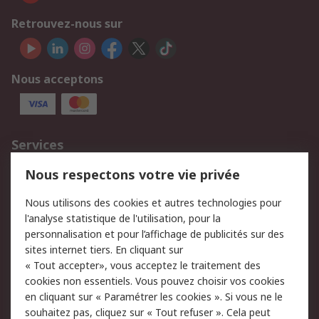
Retrouvez-nous sur
Nous acceptons
Services
750.000 produits
2.500 marques
Nous respectons votre vie privée
Commander
Solutions d’achat
Nous utilisons des cookies et autres technologies pour
Retours
Support technique
l'analyse statistique de l'utilisation, pour la
Track & trace
personnalisation et pour l’affichage de publicités sur des
sites internet tiers. En cliquant sur
« Tout accepter», vous acceptez le traitement des
Legal
cookies non essentiels. Vous pouvez choisir vos cookies
Politique de cookies
Sécurité des e-mails
en cliquant sur « Paramétrer les cookies ». Si vous ne le
souhaitez pas, cliquez sur « Tout refuser ». Cela peut
Politique de protection
Conditions générales