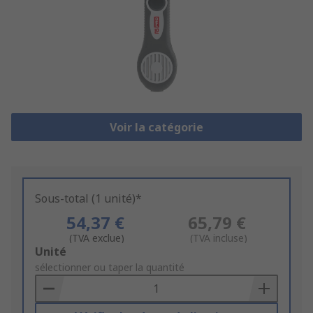
Voir la catégorie
Sous-total (1 unité)*
54,37 €
65,79 €
(TVA exclue)
(TVA incluse)
Add
Unité
to
sélectionner ou taper la quantité
Basket