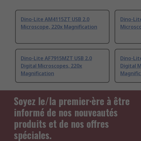
Dino-Lite AM4115ZT USB 2.0
Dino-Li
Microscope, 220x Magnification
Microsco
Dino-Lite AF7915MZT USB 2.0
Dino-Li
Digital Microscopes, 220x
Digital 
Magnification
Magnific
Soyez le/la premier·ère à être
informé de nos nouveautés
produits et de nos offres
spéciales.