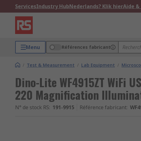
Services
Industry Hub
Nederlands? Klik hier
Aide &
Menu
Références fabricant
/
Test & Measurement
/
Lab Equipment
/
Microsc
Dino-Lite WF4915ZT WiFi U
220 Magnification Illumina
N° de stock RS
:
191-9915
Référence fabricant
:
WF4