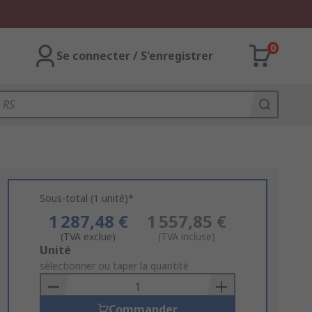
0
Se connecter / S'enregistrer
Sous-total (1 unité)*
1 287,48 €
1 557,85 €
(TVA exclue)
(TVA incluse)
Add
Unité
to
sélectionner ou taper la quantité
Basket
Commander