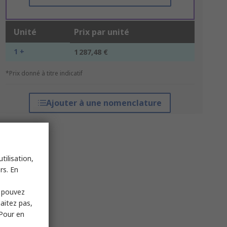
Unité
Prix par unité
1 +
1 287,48 €
*Prix donné à titre indicatif
Ajouter à une nomenclature
tilisation,
rs. En
s pouvez
haitez pas,
 Pour en