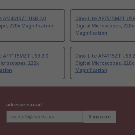
te AM4515ZT USB 2.0
Dino-Lite AF7515MZT USB
pe, 220x Magnification
Digital Microscopes, 220x
Magnification
te AF7115MZT USB 2.0
Dino-Lite AF4115ZT USB 2
Microscopes, 220x
Digital Microscopes, 220x
ation
Magnification
adresse e-mail
S'inscrire