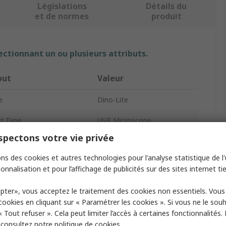
Législations
Détails du
et de normes
produit
ectionnant un ou plusieurs attributs.
but
Valeur
e
Dino-Lite
t Type
USB Microscope
pectons votre vie privée
ication Power
20 → 220
ns des cookies et autres technologies pour l'analyse statistique de l'u
 Rate
30fps
onnalisation et pour l’affichage de publicités sur des sites internet tie
nated
Yes
pter», vous acceptez le traitement des cookies non essentiels. Vou
 cookies en cliquant sur « Paramétrer les cookies ». Si vous ne le sou
nation Type
LED
« Tout refuser ». Cela peut limiter l’accès à certaines fonctionnalités.
ace Type
WiFi
, consultez notre
politique de cookies.