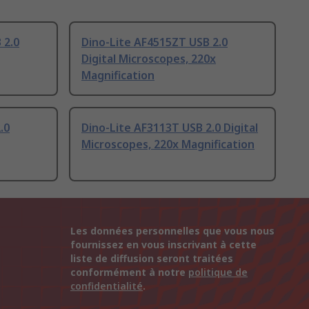
 2.0
Dino-Lite AF4515ZT USB 2.0
Digital Microscopes, 220x
Magnification
.0
Dino-Lite AF3113T USB 2.0 Digital
Microscopes, 220x Magnification
Les données personnelles que vous nous
fournissez en vous inscrivant à cette
liste de diffusion seront traitées
conformément à notre
politique de
confidentialité
.