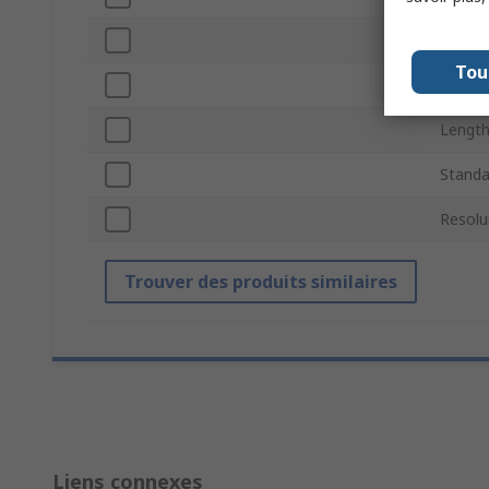
Weigh
Tou
Diame
Lengt
Standa
Resolu
Trouver des produits similaires
Liens connexes