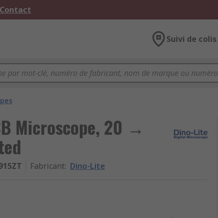
 Contact
Suivi de colis
opes
SB Microscope, 20 →
ted
915ZT
Fabricant
:
Dino-Lite