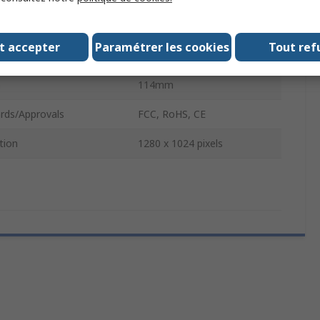
t
0.111kg
t accepter
Paramétrer les cookies
Tout ref
ter
33mm
h
114mm
rds/Approvals
FCC, RoHS, CE
tion
1280 x 1024 pixels