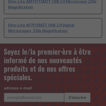
Dino-Lite AM73115MZT USB 3.0 Microscope 220x
Magnification
Dino-Lite AF7515MZT USB 2.0 Digital
Microscopes, 220x Magnification
Soyez le/la premier·ère à être
informé de nos nouveautés
produits et de nos offres
spéciales.
adresse e-mail
S'inscrire