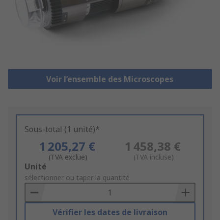
Voir l’ensemble des Microscopes
Sous-total (1 unité)*
1 205,27 €
1 458,38 €
(TVA exclue)
(TVA incluse)
Add
Unité
to
sélectionner ou taper la quantité
Basket
Vérifier les dates de livraison