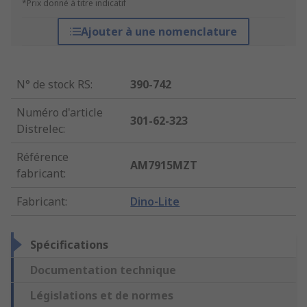
*Prix donné à titre indicatif
Ajouter à une nomenclature
N° de stock RS
:
390-742
Numéro d'article
301-62-323
Distrelec
:
Référence
AM7915MZT
fabricant
:
Fabricant
:
Dino-Lite
Spécifications
Documentation technique
Législations et de normes