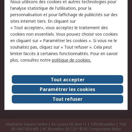
Nous utilisons des cookies et autres technologies pour
Retours
Support technique
l'analyse statistique de l'utilisation, pour la
Track & trace
personnalisation et pour l’affichage de publicités sur des
sites internet tiers. En cliquant sur
« Tout accepter», vous acceptez le traitement des
Legal
cookies non essentiels. Vous pouvez choisir vos cookies
Politique de cookies
Sécurité des e-mails
en cliquant sur « Paramétrer les cookies ». Si vous ne le
souhaitez pas, cliquez sur « Tout refuser ». Cela peut
Politique de protection
Conditions générales
limiter l’accès à certaines fonctionnalités. Pour en savoir
des données - Mise à
de vente
plus, consultez notre
politique de cookies.
jour
A propos de RS
Tout accepter
Le groupe RS Group
A propos de RS
Paramétrer les cookies
RS dans le monde
Travaillez chez RS
Tout refuser
ESG
Stephanie Square Centre | Av. Louise 65, box 11 | 1050 Bruxelles | TVA:
BE 0467.850.695 | RC Bruxelles: 637.337
© RS Components Belux