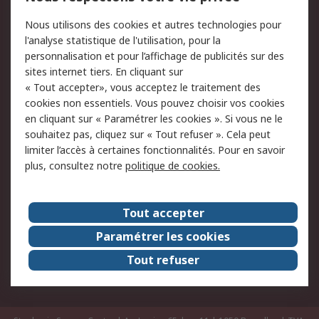
Commander
Solutions d’achat
Nous utilisons des cookies et autres technologies pour
Retours
Support technique
l'analyse statistique de l'utilisation, pour la
Track & trace
personnalisation et pour l’affichage de publicités sur des
sites internet tiers. En cliquant sur
« Tout accepter», vous acceptez le traitement des
Legal
cookies non essentiels. Vous pouvez choisir vos cookies
Politique de cookies
Sécurité des e-mails
en cliquant sur « Paramétrer les cookies ». Si vous ne le
souhaitez pas, cliquez sur « Tout refuser ». Cela peut
Politique de protection
Conditions générales
limiter l’accès à certaines fonctionnalités. Pour en savoir
des données - Mise à
de vente
plus, consultez notre
politique de cookies.
jour
A propos de RS
Tout accepter
Le groupe RS Group
A propos de RS
Paramétrer les cookies
RS dans le monde
Travaillez chez RS
Tout refuser
ESG