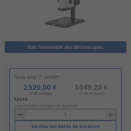
Voir l’ensemble des Microscopes
Sous-total (1 unité)*
2 520,00 €
3 049,20 €
(TVA exclue)
(TVA incluse)
Add
Unité
to
sélectionner ou taper la quantité
Basket
Vérifier les dates de livraison