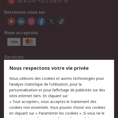
BE & LUX: +32 2 528 07 70
Retrouvez-nous sur
Nous acceptons
Services
750.000 produits
2.500 marques
Nous respectons votre vie privée
Commander
Solutions d’achat
Nous utilisons des cookies et autres technologies pour
Retours
Support technique
l'analyse statistique de l'utilisation, pour la
Track & trace
personnalisation et pour l’affichage de publicités sur des
sites internet tiers. En cliquant sur
« Tout accepter», vous acceptez le traitement des
Legal
cookies non essentiels. Vous pouvez choisir vos cookies
Politique de cookies
Sécurité des e-mails
en cliquant sur « Paramétrer les cookies ». Si vous ne le