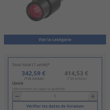
Voir la catégorie
Sous-total (1 unité)*
342,59 €
414,53 €
(TVA exclue)
(TVA incluse)
Add
Unité
to
sélectionner ou taper la quantité
Basket
Vérifier les dates de livraison