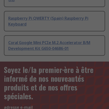
Raspberry Pi QWERTY (Spain) Raspberry Pi
Keyboard
Coral Google Mini PCIe M.2 Accelerator B/M
Development Kit G650-04686-01
Soyez le/la premier·ère à être
informé de nos nouveautés
produits et de nos offres
spéciales.
adresse e-mail