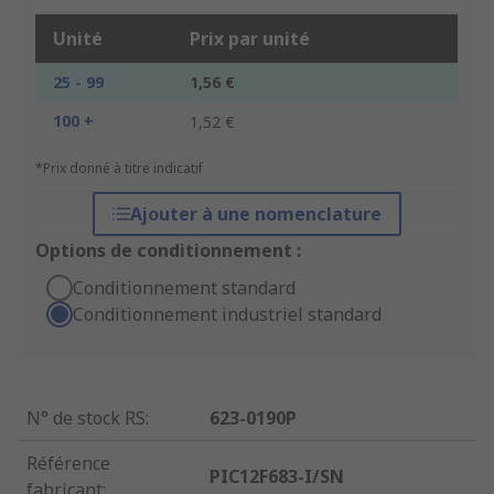
Unité
Prix par unité
25 - 99
1,56 €
100 +
1,52 €
*Prix donné à titre indicatif
Ajouter à une nomenclature
Options de conditionnement :
Conditionnement standard
Conditionnement industriel standard
N° de stock RS
:
623-0190P
Référence
PIC12F683-I/SN
fabricant
: