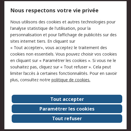
750.000 produits
2.500 marques
Nous respectons votre vie privée
Commander
Solutions d’achat
Nous utilisons des cookies et autres technologies pour
Retours
Support technique
l'analyse statistique de l'utilisation, pour la
Track & trace
personnalisation et pour l’affichage de publicités sur des
sites internet tiers. En cliquant sur
« Tout accepter», vous acceptez le traitement des
Legal
cookies non essentiels. Vous pouvez choisir vos cookies
Politique de cookies
Sécurité des e-mails
en cliquant sur « Paramétrer les cookies ». Si vous ne le
souhaitez pas, cliquez sur « Tout refuser ». Cela peut
Politique de protection
Conditions générales
limiter l’accès à certaines fonctionnalités. Pour en savoir
des données - Mise à
de vente
plus, consultez notre
politique de cookies.
jour
A propos de RS
Tout accepter
Le groupe RS Group
A propos de RS
Paramétrer les cookies
RS dans le monde
Travaillez chez RS
Tout refuser
ESG