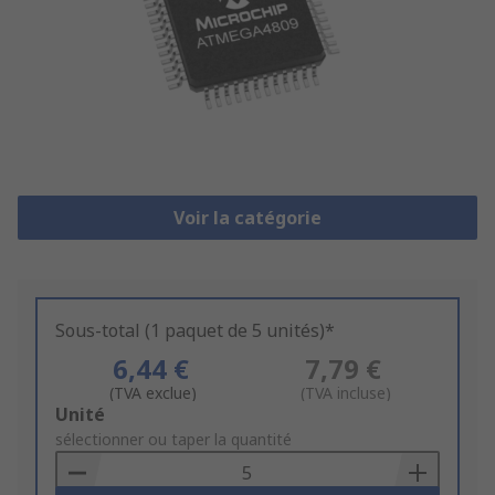
Voir la catégorie
Sous-total (1 paquet de 5 unités)*
6,44 €
7,79 €
(TVA exclue)
(TVA incluse)
Add
Unité
to
sélectionner ou taper la quantité
Basket