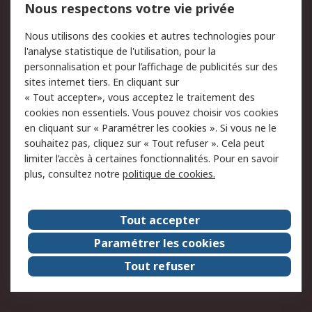
750.000 produits
2.500 marques
Nous respectons votre vie privée
Commander
Solutions d’achat
Nous utilisons des cookies et autres technologies pour
Retours
Support technique
l'analyse statistique de l'utilisation, pour la
Track & trace
personnalisation et pour l’affichage de publicités sur des
sites internet tiers. En cliquant sur
« Tout accepter», vous acceptez le traitement des
Legal
cookies non essentiels. Vous pouvez choisir vos cookies
Politique de cookies
Sécurité des e-mails
en cliquant sur « Paramétrer les cookies ». Si vous ne le
souhaitez pas, cliquez sur « Tout refuser ». Cela peut
Politique de protection
Conditions générales
limiter l’accès à certaines fonctionnalités. Pour en savoir
des données - Mise à
de vente
plus, consultez notre
politique de cookies.
jour
A propos de RS
Tout accepter
Le groupe RS Group
A propos de RS
Paramétrer les cookies
RS dans le monde
Travaillez chez RS
Tout refuser
ESG