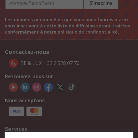
S'inscrire
Les données personnelles que vous nous fournissez en
vous inscrivant à cette liste de diffusion seront traitées
conformément à notre
politique de confidentialité
.
Contactez-nous
BE & LUX: +32 2 528 07 70
Retrouvez-nous sur
Nous acceptons
Services