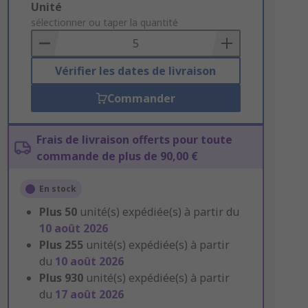
Add
Unité
to
sélectionner ou taper la quantité
Basket
Vérifier les dates de livraison
Commander
Frais de livraison offerts pour toute
commande de plus de 90,00 €
En stock
Plus
50
unité(s) expédiée(s) à partir du
10 août 2026
Plus
255
unité(s) expédiée(s) à partir
du
10 août 2026
Plus
930
unité(s) expédiée(s) à partir
du
17 août 2026