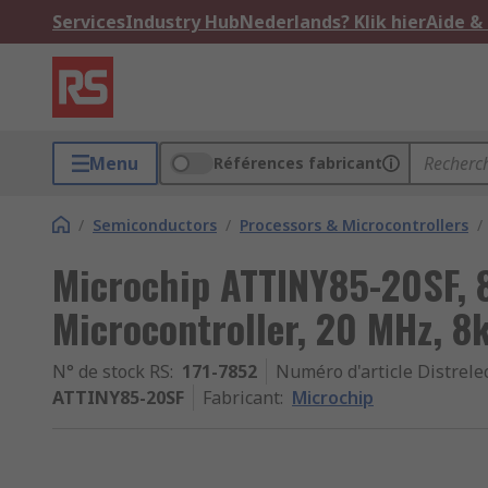
Services
Industry Hub
Nederlands? Klik hier
Aide &
Menu
Références fabricant
/
Semiconductors
/
Processors & Microcontrollers
/
Microchip ATTINY85-20SF, 
Microcontroller, 20 MHz, 8
N° de stock RS
:
171-7852
Numéro d'article Distrele
ATTINY85-20SF
Fabricant
:
Microchip