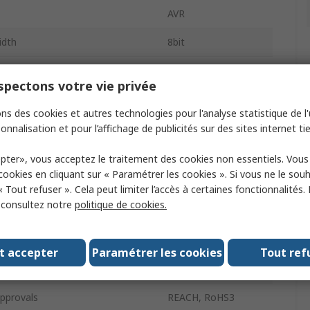
AVR
idth
8bit
mory Size
8kB
pectons votre vie privée
ock Frequency
20MHz
ns des cookies et autres technologies pour l'analyse statistique de l'u
512kB
onnalisation et pour l’affichage de publicités sur des sites internet tie
pply Voltage
5.5V
pter», vous acceptez le traitement des cookies non essentiels. Vou
 cookies en cliquant sur « Paramétrer les cookies ». Si vous ne le sou
omparators
1
« Tout refuser ». Cela peut limiter l’accès à certaines fonctionnalités.
, consultez notre
politique de cookies.
erating Temperature
-40°C
Programmable I/Os
6
t accepter
Paramétrer les cookies
Tout ref
erating Temperature
125°C
pprovals
REACH, RoHS3