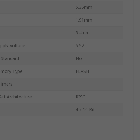
5.35mm
1.91mm
5.4mm
pply Voltage
5.5V
 Standard
No
mory Type
FLASH
Timers
1
Set Architecture
RISC
4 x 10 Bit