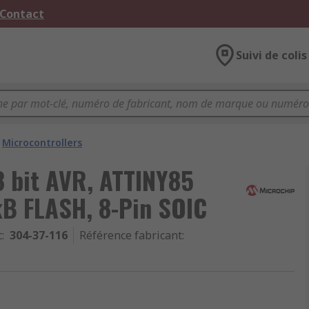
 Contact
Suivi de colis
Microcontrollers
8 bit AVR, ATTINY85
kB FLASH, 8-Pin SOIC
c
:
304-37-116
Référence fabricant
: