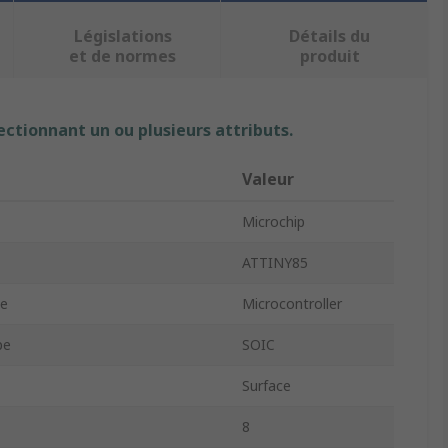
Législations
Détails du
et de normes
produit
ectionnant un ou plusieurs attributs.
Valeur
Microchip
ATTINY85
pe
Microcontroller
pe
SOIC
Surface
8