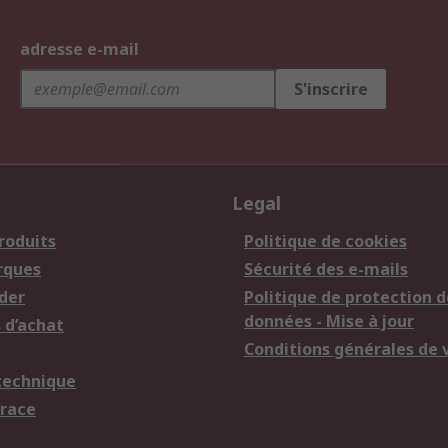
adresse e-mail
S'inscrire
Legal
roduits
Politique de cookies
rques
Sécurité des e-mails
der
Politique de protection d
données - Mise à jour
 d’achat
Conditions générales de 
technique
trace