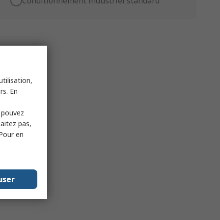
Conditionnement industriel standard
tilisation,
rs. En
s pouvez
haitez pas,
 Pour en
user