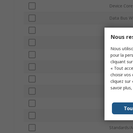
Device Core
Data Bus W
Program Me
Nous res
Maximum Cl
Nous utiliso
RAM Size
pour la pers
cliquant sur
Maximum Su
« Tout acce
choisir vos
Analogue C
cliquez sur 
savoir plus
Minimum Op
Number of 
Tou
Maximum Op
Standards/A