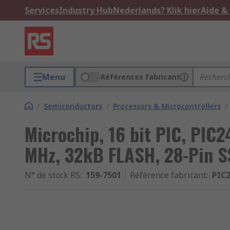
Services
Industry Hub
Nederlands? Klik hier
Aide &
Menu
Références fabricant
/
Semiconductors
/
Processors & Microcontrollers
/
Microchip, 16 bit PIC, PIC2
MHz, 32kB FLASH, 28-Pin 
N° de stock RS
:
159-7501
Référence fabricant
:
PIC2