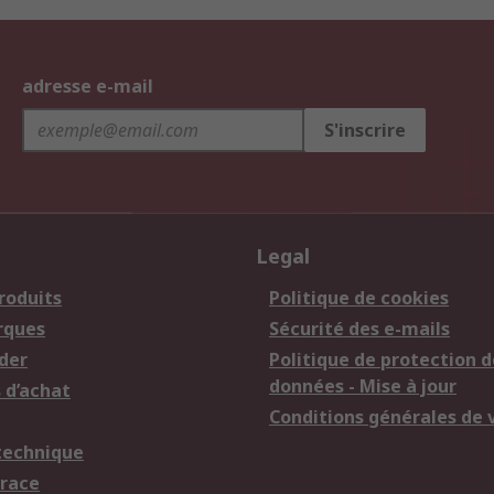
adresse e-mail
S'inscrire
Legal
roduits
Politique de cookies
rques
Sécurité des e-mails
der
Politique de protection d
données - Mise à jour
 d’achat
Conditions générales de 
technique
trace