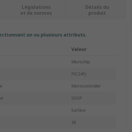
Législations
Détails du
et de normes
produit
ectionnant un ou plusieurs attributs.
Valeur
Microchip
PIC24FJ
pe
Microcontroller
pe
SSOP
Surface
28