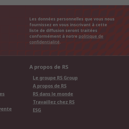
Les données personnelles que vous nous
fournissez en vous inscrivant à cette
liste de diffusion seront traitées
conformément à notre
politique de
confidentialité
.
A propos de RS
Le groupe RS Group
A propos de RS
es
RS dans le monde
Travaillez chez RS
vente
ESG