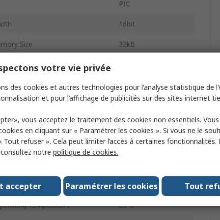
PIC
idth
16bit
mory Size
32kB
ock Frequency
32MHz
pectons votre vie privée
8kB
ns des cookies et autres technologies pour l'analyse statistique de l'u
onnalisation et pour l’affichage de publicités sur des sites internet tie
pply Voltage
3.6V
pter», vous acceptez le traitement des cookies non essentiels. Vou
panded Memory Size
12MB
 cookies en cliquant sur « Paramétrer les cookies ». Si vous ne le sou
« Tout refuser ». Cela peut limiter l’accès à certaines fonctionnalités.
omparators
3
, consultez notre
politique de cookies.
erating Temperature
-40°C
Programmable I/Os
52
t accepter
Paramétrer les cookies
Tout ref
erating Temperature
85°C