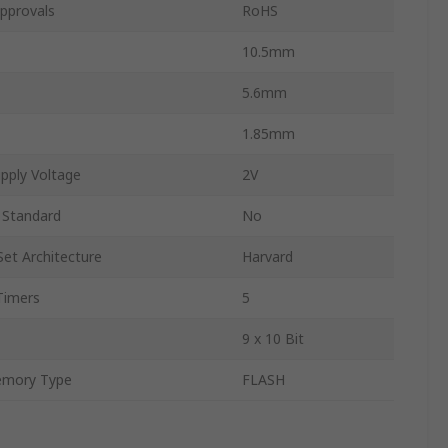
pprovals
RoHS
10.5mm
5.6mm
1.85mm
pply Voltage
2V
 Standard
No
Set Architecture
Harvard
Timers
5
9 x 10 Bit
mory Type
FLASH