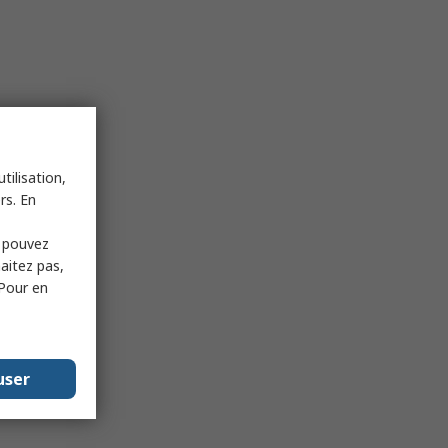
tilisation,
rs. En
s pouvez
haitez pas,
 Pour en
user