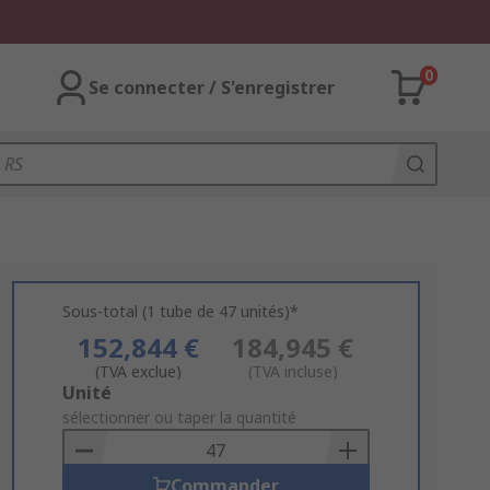
0
Se connecter / S'enregistrer
Sous-total (1 tube de 47 unités)*
152,844 €
184,945 €
(TVA exclue)
(TVA incluse)
Add
Unité
to
sélectionner ou taper la quantité
Basket
Commander