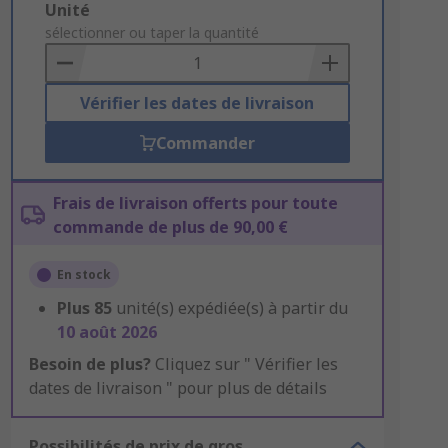
Add
Unité
to
sélectionner ou taper la quantité
Basket
Vérifier les dates de livraison
Commander
Frais de livraison offerts pour toute
commande de plus de 90,00 €
En stock
Plus
85
unité(s) expédiée(s) à partir du
10 août 2026
Besoin de plus?
Cliquez sur " Vérifier les
dates de livraison " pour plus de détails
Possibilités de prix de gros