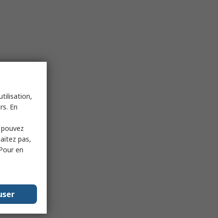
tilisation,
rs. En
s pouvez
haitez pas,
 Pour en
user