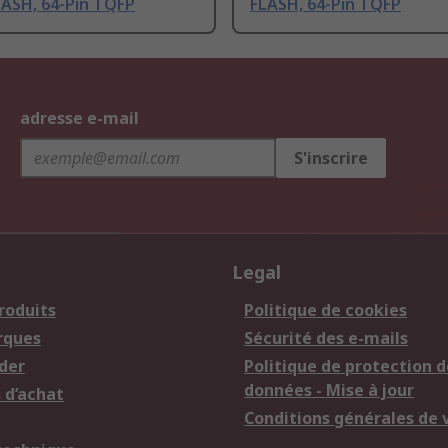
LASH, 64-Pin TQFP
FLASH, 64-Pin TQFP
adresse e-mail
S'inscrire
Legal
roduits
Politique de cookies
rques
Sécurité des e-mails
der
Politique de protection d
données - Mise à jour
 d’achat
Conditions générales de 