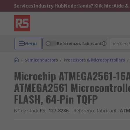
Services
Industry Hub
Nederlands? Klik hier
Aide &
Menu
Références fabricant
/
Semiconductors
/
Processors & Microcontrollers
/
Microchip ATMEGA2561-16AU
ATMEGA2561 Microcontrolle
FLASH, 64-Pin TQFP
N° de stock RS
:
127-8286
Référence fabricant
:
ATM