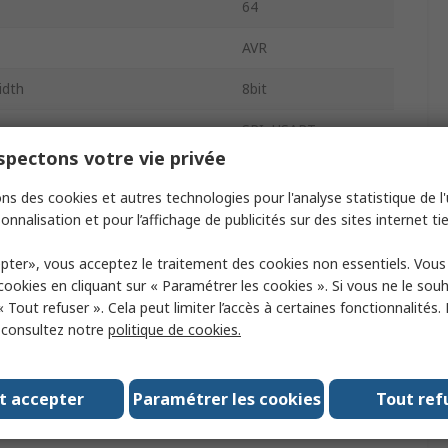
64
AVR
idth
8bit
ype
SPI, USART
pectons votre vie privée
mory Size
256kB
ns des cookies et autres technologies pour l'analyse statistique de l'u
ock Frequency
16MHz
onnalisation et pour l’affichage de publicités sur des sites internet tie
8kB
pter», vous acceptez le traitement des cookies non essentiels. Vou
 cookies en cliquant sur « Paramétrer les cookies ». Si vous ne le sou
pply Voltage
5.5V
« Tout refuser ». Cela peut limiter l’accès à certaines fonctionnalités.
, consultez notre
politique de cookies.
omparators
1
erating Temperature
-40°C
t accepter
Paramétrer les cookies
Tout ref
Programmable I/Os
54