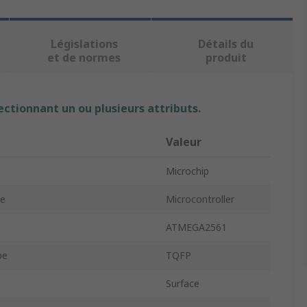
Législations
Détails du
et de normes
produit
ectionnant un ou plusieurs attributs.
Valeur
Microchip
pe
Microcontroller
ATMEGA2561
pe
TQFP
Surface