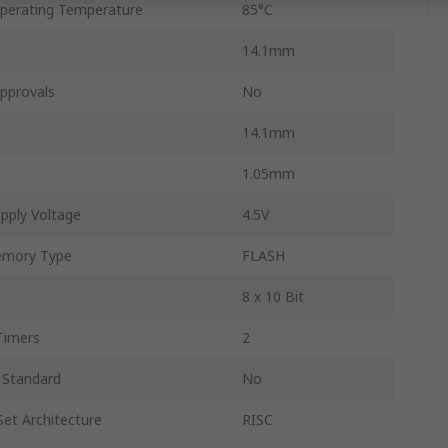
erating Temperature
85°C
14.1mm
pprovals
No
14.1mm
1.05mm
pply Voltage
4.5V
mory Type
FLASH
8 x 10 Bit
Timers
2
 Standard
No
Set Architecture
RISC