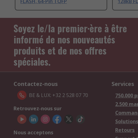
FLASH, 64-Pin TQFP
128kB F
Soyez le/la premier·ère à être
informé de nos nouveautés
produits et de nos offres
spéciales.
Contactez-nous
Services
BE & LUX: +32 2 528 07 70
750.000 p
2.500 ma
Retrouvez-nous sur
Comman
Solutions
Retours
Nous acceptons