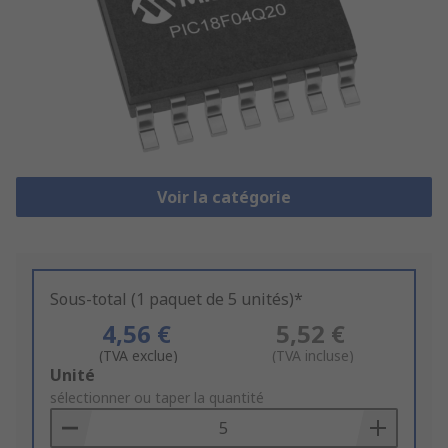
Voir la catégorie
Sous-total (1 paquet de 5 unités)*
4,56 €
5,52 €
(TVA exclue)
(TVA incluse)
Add
Unité
to
sélectionner ou taper la quantité
Basket