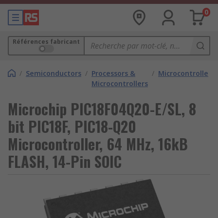
0
Références fabricant
/
Semiconductors
/
Processors &
/
Microcontrollers
Microcontrollers
Microchip PIC18F04Q20-E/SL, 8
bit PIC18F, PIC18-Q20
Microcontroller, 64 MHz, 16kB
FLASH, 14-Pin SOIC