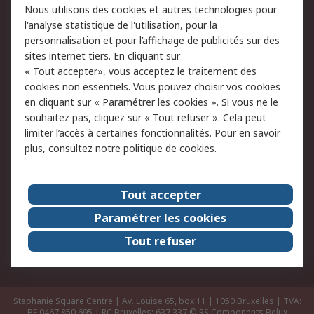
Nous utilisons des cookies et autres technologies pour
Retours
Support technique
l'analyse statistique de l'utilisation, pour la
Track & trace
personnalisation et pour l’affichage de publicités sur des
sites internet tiers. En cliquant sur
« Tout accepter», vous acceptez le traitement des
Legal
cookies non essentiels. Vous pouvez choisir vos cookies
Politique de cookies
Sécurité des e-mails
en cliquant sur « Paramétrer les cookies ». Si vous ne le
souhaitez pas, cliquez sur « Tout refuser ». Cela peut
Politique de protection
Conditions générales
limiter l’accès à certaines fonctionnalités. Pour en savoir
des données - Mise à
de vente
plus, consultez notre
politique de cookies.
jour
A propos de RS
Tout accepter
Le groupe RS Group
A propos de RS
Paramétrer les cookies
RS dans le monde
Travaillez chez RS
Tout refuser
ESG
Stephanie Square Centre | Av. Louise 65, box 11 | 1050 Bruxelles | TVA:
BE 0467.850.695 | RC Bruxelles: 637.337
© RS Components Belux