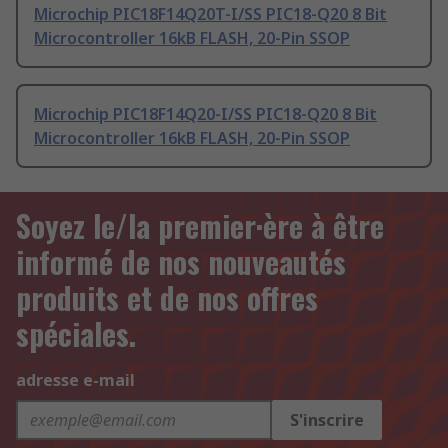
Microchip PIC18F14Q20T-I/SS PIC18-Q20 8 Bit
Microcontroller 16kB FLASH, 20-Pin SSOP
Microchip PIC18F14Q20-I/SS PIC18-Q20 8 Bit
Microcontroller 16kB FLASH, 20-Pin SSOP
Soyez le/la premier·ère à être
informé de nos nouveautés
produits et de nos offres
spéciales.
adresse e-mail
S'inscrire