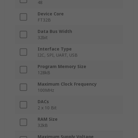
48
Device Core
FT32B
Data Bus Width
32bit
Interface Type
I2C, SPI, UART, USB
Program Memory Size
128kB
Maximum Clock Frequency
100MHz
DACs
2 x 10 Bit
RAM Size
32kB
Maximum Supply Voltage