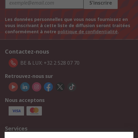
S'inscrire
Les données personnelles que vous nous fournissez en
vous inscrivant à cette liste de diffusion seront traitées
conformément à notre
politique de confidentialité
.
Contactez-nous
BE & LUX: +32 2 528 07 70
Retrouvez-nous sur
Nous acceptons
Services