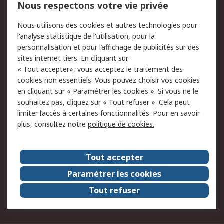
750.000 produits
2.500 marques
Nous respectons votre vie privée
Commander
Solutions d’achat
Nous utilisons des cookies et autres technologies pour
Retours
Support technique
l'analyse statistique de l'utilisation, pour la
Track & trace
personnalisation et pour l’affichage de publicités sur des
sites internet tiers. En cliquant sur
« Tout accepter», vous acceptez le traitement des
Legal
cookies non essentiels. Vous pouvez choisir vos cookies
Politique de cookies
Sécurité des e-mails
en cliquant sur « Paramétrer les cookies ». Si vous ne le
souhaitez pas, cliquez sur « Tout refuser ». Cela peut
Politique de protection
Conditions générales
limiter l’accès à certaines fonctionnalités. Pour en savoir
des données - Mise à
de vente
plus, consultez notre
politique de cookies.
jour
A propos de RS
Tout accepter
Le groupe RS Group
A propos de RS
Paramétrer les cookies
RS dans le monde
Travaillez chez RS
Tout refuser
ESG