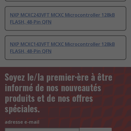
NXP MCXC243VFT MCXC Microcontroller 128kB
FLASH, 48-Pin QFN
NXP MCXC143VFT MCXC Microcontroller 128kB
FLASH, 48-Pin QFN
Soyez le/la premier·ère à être
informé de nos nouveautés
produits et de nos offres
spéciales.
adresse e-mail