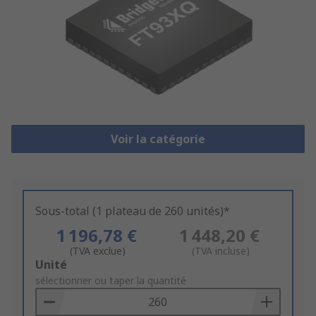
Voir la catégorie
Sous-total (1 plateau de 260 unités)*
1 196,78 €
1 448,20 €
(TVA exclue)
(TVA incluse)
Add
Unité
to
sélectionner ou taper la quantité
Basket