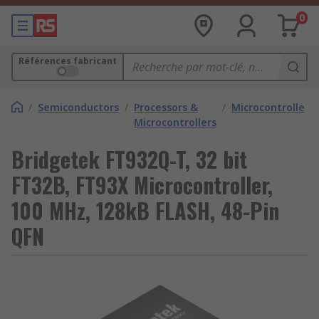
0
Références fabricant
/
Semiconductors
/
Processors &
/
Microcontrollers
Microcontrollers
Bridgetek FT932Q-T, 32 bit
FT32B, FT93X Microcontroller,
100 MHz, 128kB FLASH, 48-Pin
QFN