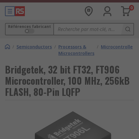
0
Références fabricant
/
Semiconductors
/
Processors &
/
Microcontrollers
Microcontrollers
Bridgetek, 32 bit FT32, FT906
Microcontroller, 100 MHz, 256kB
FLASH, 80-Pin LQFP