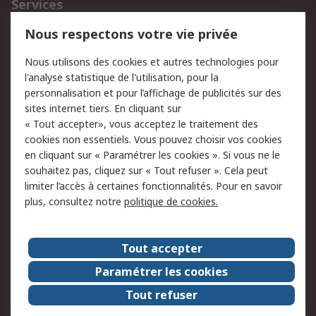
Services
750.000 produits
2.500 marques
Nous respectons votre vie privée
Commander
Solutions d’achat
Nous utilisons des cookies et autres technologies pour
Retours
Support technique
l'analyse statistique de l'utilisation, pour la
Track & trace
personnalisation et pour l’affichage de publicités sur des
sites internet tiers. En cliquant sur
« Tout accepter», vous acceptez le traitement des
Legal
cookies non essentiels. Vous pouvez choisir vos cookies
Politique de cookies
Sécurité des e-mails
en cliquant sur « Paramétrer les cookies ». Si vous ne le
souhaitez pas, cliquez sur « Tout refuser ». Cela peut
Politique de protection
Conditions générales
limiter l’accès à certaines fonctionnalités. Pour en savoir
des données - Mise à
de vente
plus, consultez notre
politique de cookies.
jour
A propos de RS
Tout accepter
Le groupe RS Group
A propos de RS
Paramétrer les cookies
RS dans le monde
Travaillez chez RS
Tout refuser
ESG