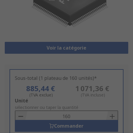
Voir la catégorie
Sous-total (1 plateau de 160 unités)*
885,44 €
1 071,36 €
(TVA exclue)
(TVA incluse)
Add
Unité
to
sélectionner ou taper la quantité
Basket
Commander