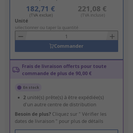
182,71 €
221,08 €
(TVA exclue)
(TVA incluse)
Add
Unité
to
sélectionner ou taper la quantité
Basket
Commander
Frais de livraison offerts pour toute
commande de plus de 90,00 €
En stock
2
unité(s) prête(s) à être expédiée(s)
d'un autre centre de distribution
Besoin de plus?
Cliquez sur " Vérifier les
dates de livraison " pour plus de détails