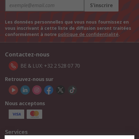
S'inscrire
Les données personnelles que vous nous fournissez en
vous inscrivant à cette liste de diffusion seront traitées
conformément à notre
politique de confidentialité
.
Contactez-nous
BE & LUX: +32 2 528 07 70
Retrouvez-nous sur
Nous acceptons
Services