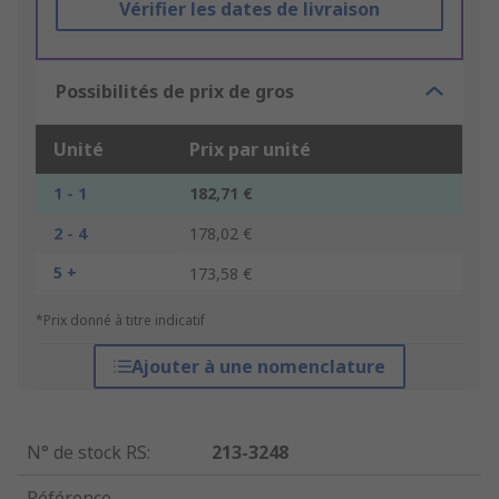
Vérifier les dates de livraison
Possibilités de prix de gros
Unité
Prix par unité
1 - 1
182,71 €
2 - 4
178,02 €
5 +
173,58 €
*Prix donné à titre indicatif
Ajouter à une nomenclature
N° de stock RS
:
213-3248
Référence