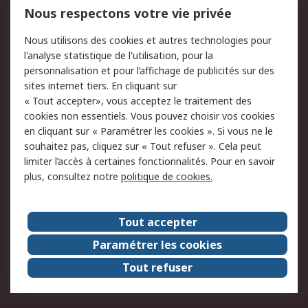
750.000 produits
2.500 marques
Nous respectons votre vie privée
Commander
Solutions d’achat
Nous utilisons des cookies et autres technologies pour
Retours
Support technique
l'analyse statistique de l'utilisation, pour la
Track & trace
personnalisation et pour l’affichage de publicités sur des
sites internet tiers. En cliquant sur
« Tout accepter», vous acceptez le traitement des
Legal
cookies non essentiels. Vous pouvez choisir vos cookies
Politique de cookies
Sécurité des e-mails
en cliquant sur « Paramétrer les cookies ». Si vous ne le
souhaitez pas, cliquez sur « Tout refuser ». Cela peut
Politique de protection
Conditions générales
limiter l’accès à certaines fonctionnalités. Pour en savoir
des données - Mise à
de vente
plus, consultez notre
politique de cookies.
jour
A propos de RS
Tout accepter
Le groupe RS Group
A propos de RS
Paramétrer les cookies
RS dans le monde
Travaillez chez RS
Tout refuser
ESG