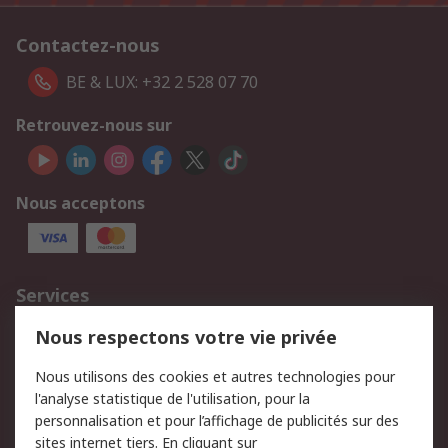
Contactez-nous
BE & LUX: +32 2 528 07 70
Retrouvez-nous sur
Nous acceptons
Services
750.000 produits
2.500 marques
Nous respectons votre vie privée
Commander
Solutions d’achat
Nous utilisons des cookies et autres technologies pour
Retours
Support technique
l'analyse statistique de l'utilisation, pour la
Track & trace
personnalisation et pour l’affichage de publicités sur des
sites internet tiers. En cliquant sur