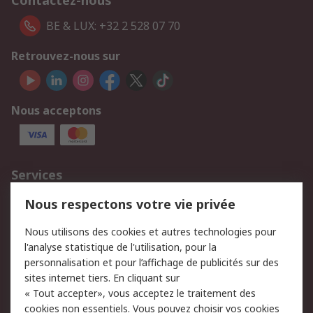
Contactez-nous
BE & LUX: +32 2 528 07 70
Retrouvez-nous sur
Nous acceptons
Services
750.000 produits
2.500 marques
Nous respectons votre vie privée
Commander
Solutions d’achat
Nous utilisons des cookies et autres technologies pour
Retours
Support technique
l'analyse statistique de l'utilisation, pour la
Track & trace
personnalisation et pour l’affichage de publicités sur des
sites internet tiers. En cliquant sur
« Tout accepter», vous acceptez le traitement des
Legal
cookies non essentiels. Vous pouvez choisir vos cookies