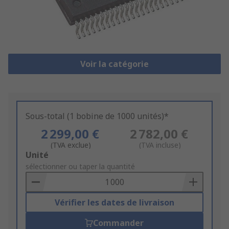
Voir la catégorie
Sous-total (1 bobine de 1000 unités)*
2 299,00 €
2 782,00 €
(TVA exclue)
(TVA incluse)
Add
Unité
to
sélectionner ou taper la quantité
Basket
Vérifier les dates de livraison
Commander