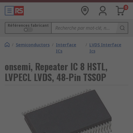
0
Références fabricant
/
Semiconductors
/
Interface
/
LVDS Interface
ICs
Ics
onsemi, Repeater IC 8 HSTL,
LVPECL LVDS, 48-Pin TSSOP