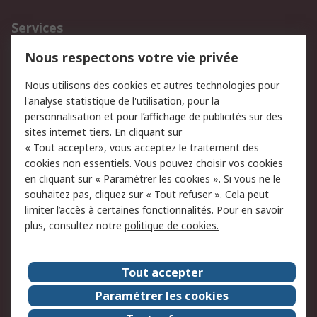
Services
750.000 produits
2.500 marques
Nous respectons votre vie privée
Commander
Solutions d’achat
Nous utilisons des cookies et autres technologies pour
Retours
Support technique
l'analyse statistique de l'utilisation, pour la
Track & trace
personnalisation et pour l’affichage de publicités sur des
sites internet tiers. En cliquant sur
« Tout accepter», vous acceptez le traitement des
Legal
cookies non essentiels. Vous pouvez choisir vos cookies
Politique de cookies
Sécurité des e-mails
en cliquant sur « Paramétrer les cookies ». Si vous ne le
souhaitez pas, cliquez sur « Tout refuser ». Cela peut
Politique de protection
Conditions générales
limiter l’accès à certaines fonctionnalités. Pour en savoir
des données - Mise à
de vente
plus, consultez notre
politique de cookies.
jour
A propos de RS
Tout accepter
Le groupe RS Group
A propos de RS
Paramétrer les cookies
RS dans le monde
Travaillez chez RS