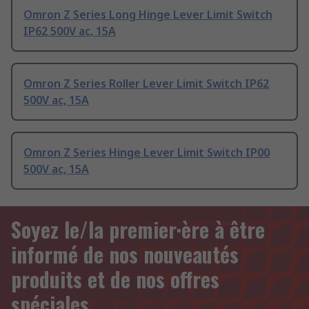
Omron Z Series Long Hinge Lever Limit Switch
IP62 500V ac, 15A
Omron Z Series Roller Lever Limit Switch IP62
500V ac, 15A
Omron Z Series Hinge Lever Limit Switch IP00
500V ac, 15A
Soyez le/la premier·ère à être
informé de nos nouveautés
produits et de nos offres
spéciales.