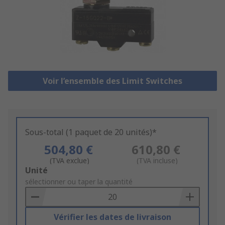
Voir l’ensemble des Limit Switches
Sous-total (1 paquet de 20 unités)*
504,80 €
610,80 €
(TVA exclue)
(TVA incluse)
Add
Unité
to
sélectionner ou taper la quantité
Basket
Vérifier les dates de livraison