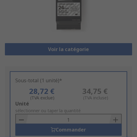
Voir la catégorie
Sous-total (1 unité)*
28,72 €
34,75 €
(TVA exclue)
(TVA incluse)
Add
Unité
to
sélectionner ou taper la quantité
Basket
Commander