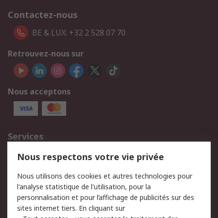
Contactez-nous
BE & LUX: +32 2 528 07 70
Retrouvez-nous sur
Nous acceptons
Services
750.000 produits
2.500 marques
Nous respectons votre vie privée
Commander
Solutions d’achat
Nous utilisons des cookies et autres technologies pour
Retours
Support technique
l'analyse statistique de l'utilisation, pour la
Track & trace
personnalisation et pour l’affichage de publicités sur des
sites internet tiers. En cliquant sur