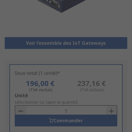
Voir l’ensemble des IoT Gateways
Sous-total (1 unité)*
196,00 €
237,16 €
(TVA exclue)
(TVA incluse)
Add
Unité
to
sélectionner ou taper la quantité
Basket
Commander