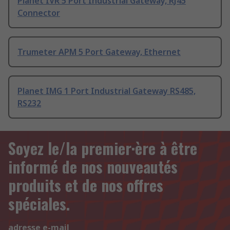
Planet IVR 5 Port Industrial Gateway, RJ45
Connector
Trumeter APM 5 Port Gateway, Ethernet
Planet IMG 1 Port Industrial Gateway RS485,
RS232
Soyez le/la premier·ère à être
informé de nos nouveautés
produits et de nos offres
spéciales.
adresse e-mail