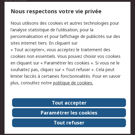
750.000 produits
2.500 marques
Nous respectons votre vie privée
Commander
Solutions d’achat
Nous utilisons des cookies et autres technologies pour
Retours
Support technique
l'analyse statistique de l'utilisation, pour la
Track & trace
personnalisation et pour l’affichage de publicités sur des
sites internet tiers. En cliquant sur
« Tout accepter», vous acceptez le traitement des
Legal
cookies non essentiels. Vous pouvez choisir vos cookies
Politique de cookies
Sécurité des e-mails
en cliquant sur « Paramétrer les cookies ». Si vous ne le
souhaitez pas, cliquez sur « Tout refuser ». Cela peut
Politique de protection
Conditions générales
limiter l’accès à certaines fonctionnalités. Pour en savoir
des données - Mise à
de vente
plus, consultez notre
politique de cookies.
jour
A propos de RS
Tout accepter
Le groupe RS Group
A propos de RS
Paramétrer les cookies
RS dans le monde
Travaillez chez RS
Tout refuser
ESG