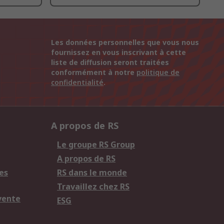
Les données personnelles que vous nous
fournissez en vous inscrivant à cette
liste de diffusion seront traitées
conformément à notre
politique de
confidentialité
.
A propos de RS
Le groupe RS Group
A propos de RS
es
RS dans le monde
Travaillez chez RS
vente
ESG