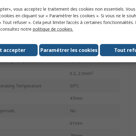
pter», vous acceptez le traitement des cookies non essentiels. Vou
ype
D-Sub
 cookies en cliquant sur « Paramétrer les cookies ». Si vous ne le sou
« Tout refuser ». Cela peut limiter l’accès à certaines fonctionnalités.
DIN Rail
, consultez notre
politique de cookies.
oltage
0.6kV
125V ac/dc
t accepter
Paramétrer les cookies
Tout ref
rating Temperature
-20°C
0.2, 2.5mm²
rating Temperature
50°C
47mm
provals
No
61mm
78mm