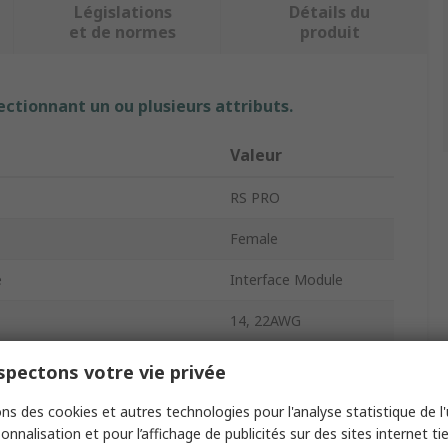
Législations
Détails du
et de normes
produit
ectionnant un ou plusieurs attributs.
Valeur
RS PRO
Female
e
Interface Module
14, 22AWG
1.5A
pectons votre vie privée
Straight
ns des cookies et autres technologies pour l'analyse statistique de l'u
onnalisation et pour l’affichage de publicités sur des sites internet tie
ontacts
25