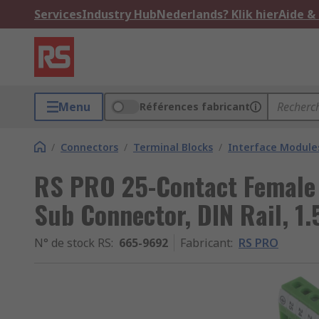
Services
Industry Hub
Nederlands? Klik hier
Aide &
Menu
Références fabricant
/
Connectors
/
Terminal Blocks
/
Interface Module
RS PRO 25-Contact Female 
Sub Connector, DIN Rail, 1.
N° de stock RS
:
665-9692
Fabricant
:
RS PRO