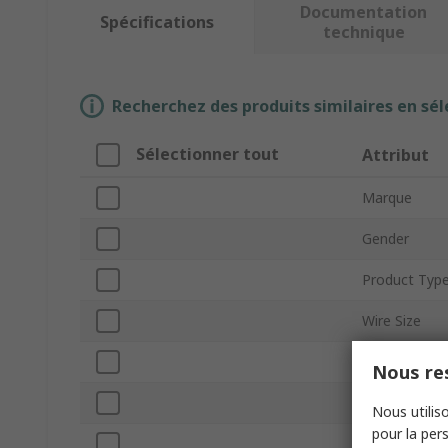
Documentation
Spécifications
technique
Recherchez des produits similaires en sél
Sélectionner tout
Attribut
Marque
Gender
Product Typ
Wire Size
Current
Nous res
Orientation
Nous utiliso
pour la pers
Number of C