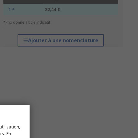
1 +
82,44 €
*Prix donné à titre indicatif
Ajouter à une nomenclature
tilisation,
rs. En