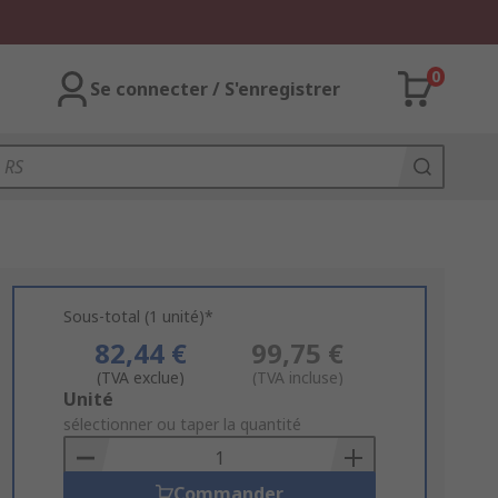
0
Se connecter / S'enregistrer
Sous-total (1 unité)*
82,44 €
99,75 €
(TVA exclue)
(TVA incluse)
Add
Unité
to
sélectionner ou taper la quantité
Basket
Commander