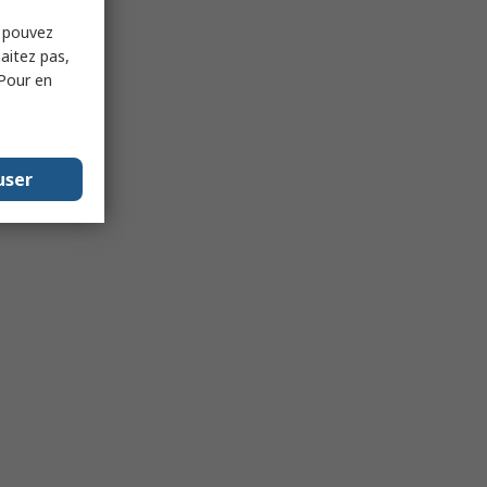
s pouvez
haitez pas,
 Pour en
user