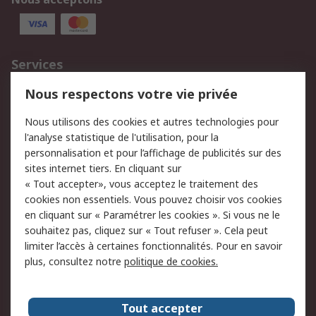
Services
750.000 produits
2.500 marques
Nous respectons votre vie privée
Commander
Solutions d’achat
Nous utilisons des cookies et autres technologies pour
Retours
Support technique
l'analyse statistique de l'utilisation, pour la
Track & trace
personnalisation et pour l’affichage de publicités sur des
sites internet tiers. En cliquant sur
« Tout accepter», vous acceptez le traitement des
Legal
cookies non essentiels. Vous pouvez choisir vos cookies
Politique de cookies
Sécurité des e-mails
en cliquant sur « Paramétrer les cookies ». Si vous ne le
souhaitez pas, cliquez sur « Tout refuser ». Cela peut
Politique de protection
Conditions générales
limiter l’accès à certaines fonctionnalités. Pour en savoir
des données - Mise à
de vente
plus, consultez notre
politique de cookies.
jour
A propos de RS
Tout accepter