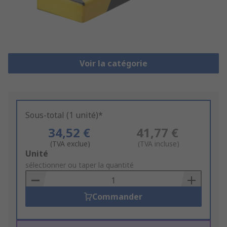
Voir la catégorie
Sous-total (1 unité)*
34,52 €
41,77 €
(TVA exclue)
(TVA incluse)
Add
Unité
to
sélectionner ou taper la quantité
Basket
Commander