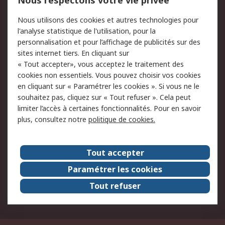
Nous respectons votre vie privée
Commander
Solutions d’achat
Nous utilisons des cookies et autres technologies pour
Retours
Support technique
l'analyse statistique de l'utilisation, pour la
Track & trace
personnalisation et pour l’affichage de publicités sur des
sites internet tiers. En cliquant sur
« Tout accepter», vous acceptez le traitement des
Legal
cookies non essentiels. Vous pouvez choisir vos cookies
Politique de cookies
Sécurité des e-mails
en cliquant sur « Paramétrer les cookies ». Si vous ne le
souhaitez pas, cliquez sur « Tout refuser ». Cela peut
Politique de protection
Conditions générales
limiter l’accès à certaines fonctionnalités. Pour en savoir
des données - Mise à
de vente
plus, consultez notre
politique de cookies.
jour
A propos de RS
Tout accepter
Le groupe RS Group
A propos de RS
Paramétrer les cookies
RS dans le monde
Travaillez chez RS
Tout refuser
ESG