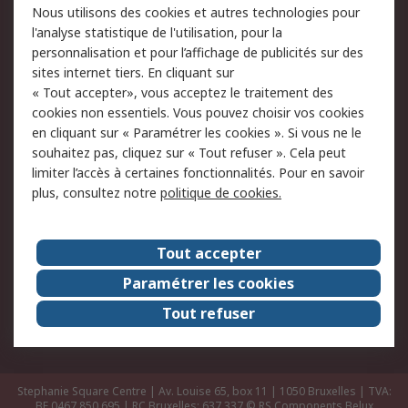
Nous utilisons des cookies et autres technologies pour
Retours
Support technique
l'analyse statistique de l'utilisation, pour la
Track & trace
personnalisation et pour l’affichage de publicités sur des
sites internet tiers. En cliquant sur
« Tout accepter», vous acceptez le traitement des
Legal
cookies non essentiels. Vous pouvez choisir vos cookies
Politique de cookies
Sécurité des e-mails
en cliquant sur « Paramétrer les cookies ». Si vous ne le
souhaitez pas, cliquez sur « Tout refuser ». Cela peut
Politique de protection
Conditions générales
limiter l’accès à certaines fonctionnalités. Pour en savoir
des données - Mise à
de vente
plus, consultez notre
politique de cookies.
jour
A propos de RS
Tout accepter
Le groupe RS Group
A propos de RS
Paramétrer les cookies
RS dans le monde
Travaillez chez RS
Tout refuser
ESG
Stephanie Square Centre | Av. Louise 65, box 11 | 1050 Bruxelles | TVA:
BE 0467.850.695 | RC Bruxelles: 637.337
© RS Components Belux