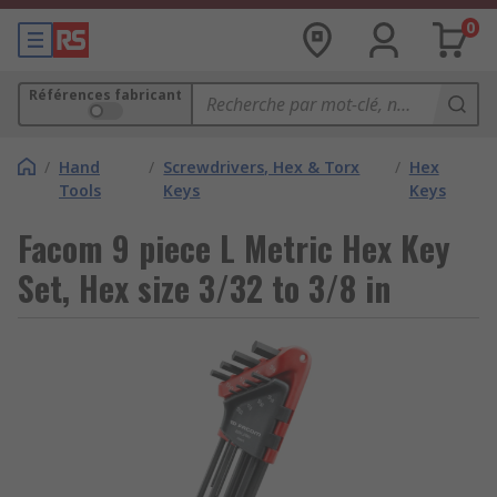
0
Références fabricant
/
Hand
/
Screwdrivers, Hex & Torx
/
Hex
Tools
Keys
Keys
Facom 9 piece L Metric Hex Key
Set, Hex size 3/32 to 3/8 in