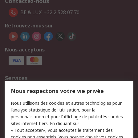
Contactez-nous
BE & LUX: +32 2 528 07 70
Retrouvez-nous sur
Nous acceptons
Services
750.000 produits
2.500 marques
Nous respectons votre vie privée
Commander
Solutions d’achat
Nous utilisons des cookies et autres technologies pour
Retours
Support technique
l'analyse statistique de l'utilisation, pour la
Track & trace
personnalisation et pour l’affichage de publicités sur des
sites internet tiers. En cliquant sur
« Tout accepter», vous acceptez le traitement des
Legal
cookies non essentiels. Vous pouvez choisir vos cookies