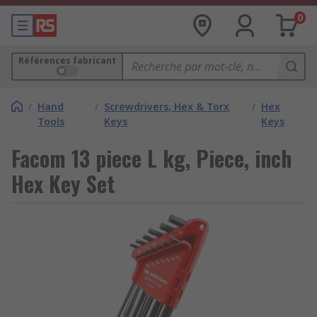
0
Références fabricant
/
Hand
/
Screwdrivers, Hex & Torx
/
Hex
Tools
Keys
Keys
Facom 13 piece L kg, Piece, inch
Hex Key Set