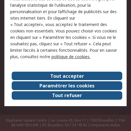
Retours
Support technique
l'analyse statistique de l'utilisation, pour la
Track & trace
personnalisation et pour l’affichage de publicités sur des
sites internet tiers. En cliquant sur
« Tout accepter», vous acceptez le traitement des
Legal
cookies non essentiels. Vous pouvez choisir vos cookies
Politique de cookies
Sécurité des e-mails
en cliquant sur « Paramétrer les cookies ». Si vous ne le
souhaitez pas, cliquez sur « Tout refuser ». Cela peut
Politique de protection
Conditions générales
limiter l’accès à certaines fonctionnalités. Pour en savoir
des données - Mise à
de vente
plus, consultez notre
politique de cookies.
jour
A propos de RS
Tout accepter
Le groupe RS Group
A propos de RS
Paramétrer les cookies
RS dans le monde
Travaillez chez RS
Tout refuser
ESG
Stephanie Square Centre | Av. Louise 65, box 11 | 1050 Bruxelles | TVA:
BE 0467.850.695 | RC Bruxelles: 637.337
© RS Components Belux