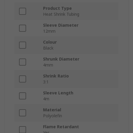
Product Type
Heat Shrink Tubing
Sleeve Diameter
12mm
Colour
Black
Shrunk Diameter
4mm
Shrink Ratio
3:1
Sleeve Length
4m
Material
Polyolefin
Flame Retardant
Yes