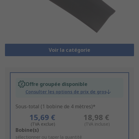
Voir la catégorie
Offre groupée disponible
Consulter les options de prix de gros
Sous-total (1 bobine de 4 mètres)*
15,69 €
18,98 €
(TVA exclue)
(TVA incluse)
Add
Bobine(s)
to
sélectionner ou taper la quantité