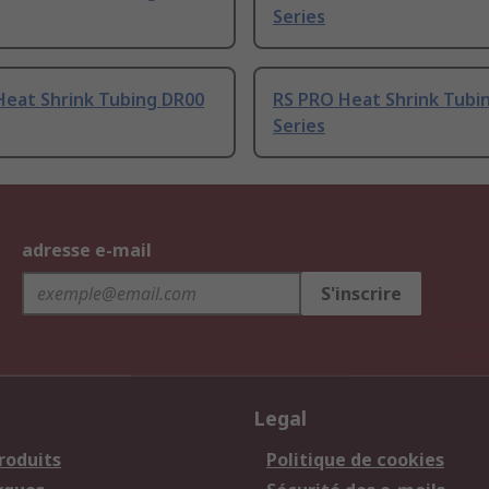
Series
Heat Shrink Tubing DR00
RS PRO Heat Shrink Tubi
Series
adresse e-mail
S'inscrire
Legal
roduits
Politique de cookies