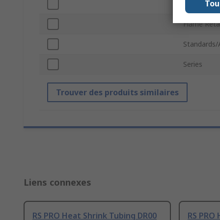
Tou
Sleeve Len
Flame Reta
Standards/
Series
Trouver des produits similaires
Liens connexes
RS PRO Heat Shrink Tubing DR00
RS PRO 