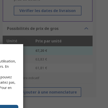
Vérifier les dates de livraison
Possibilités de prix de gros
Unité
Prix par unité
1 - 14
67,20 €
15 - 49
63,83 €
tilisation,
rs. En
50 +
61,81 €
s pouvez
*Prix donné à titre indicatif
haitez pas,
 Pour en
Ajouter à une nomenclature