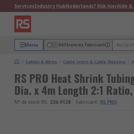
Services
Industry Hub
Nederlands? Klik hier
Aide &
Menu
Références fabricant
/
Cables & Wires
/
Cable Joints & Cable Sleeving
/
H
RS PRO Heat Shrink Tubing
Dia. x 4m Length 2:1 Ratio
N° de stock RS
:
226-9128
Fabricant
:
RS PRO