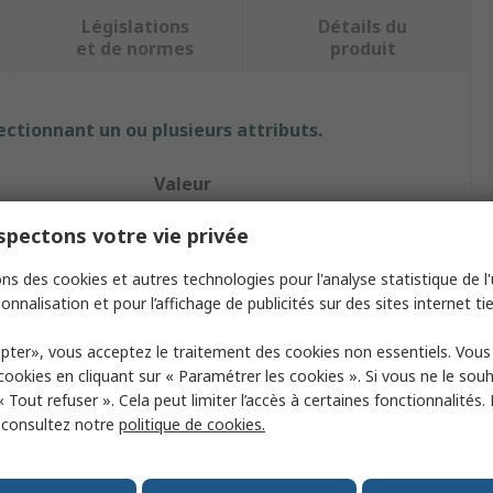
Législations
Détails du
et de normes
produit
ectionnant un ou plusieurs attributs.
Valeur
RS PRO
pectons votre vie privée
pe
Heat Shrink Tubing
ns des cookies et autres technologies pour l'analyse statistique de l'u
onnalisation et pour l’affichage de publicités sur des sites internet tie
meter
25.4mm
pter», vous acceptez le traitement des cookies non essentiels. Vou
Black
 cookies en cliquant sur « Paramétrer les cookies ». Si vous ne le sou
« Tout refuser ». Cela peut limiter l’accès à certaines fonctionnalités.
meter
12.7mm
, consultez notre
politique de cookies.
o
2:1