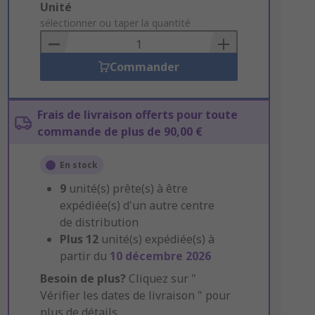
Add
Unité
to
sélectionner ou taper la quantité
Basket
Commander
Frais de livraison offerts pour toute
commande de plus de 90,00 €
En stock
9
unité(s) prête(s) à être
expédiée(s) d'un autre centre
de distribution
Plus
12
unité(s) expédiée(s) à
partir du
10 décembre 2026
Besoin de plus?
Cliquez sur "
Vérifier les dates de livraison " pour
plus de détails