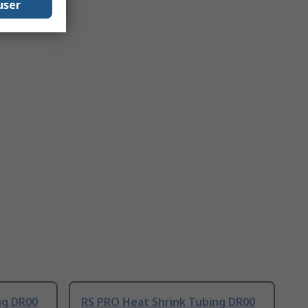
user
ng DR00
RS PRO Heat Shrink Tubing DR00